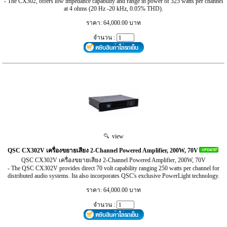
- The CX302, offers low impedance capability and range in power of 325 watts per channel
at 4 ohms (20 Hz -20 kHz, 0.05% THD).
ราคา: 64,000.00 บาท
จำนวน :
view
QSC CX302V เครื่องขยายเสียง 2-Channel Powered Amplifier, 200W, 70V
QSC CX302V เครื่องขยายเสียง 2-Channel Powered Amplifier, 200W, 70V
- The QSC CX302V provides direct 70 volt capability ranging 250 watts per channel for
distributed audio systems. Ita also incorporates QSC's exclusive PowerLight technology.
ราคา: 64,000.00 บาท
จำนวน :