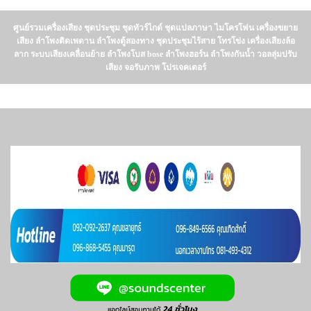
ศูนย์รวมเครื่องเสียง ชุดประชุม ชุดทัวร์ไกด์ ชุดแปลภาษา ไมโครโฟน เครื่องขยาย
เสียง ลำโพงติดเพดาน ลำโพงตู้สองทาง ชุดประชุมไร้สาย โทรโข่ง เครื่องเสียงล้อ
ลาก ระบบเสียงเคลื่อนย้าย ลำโพงโบส bose ลำโพงฮอร์น ลำโพงกันน้ำ วอลลุ่มปรับ
เสียง จอรับภาพ โปรเจคเตอร์