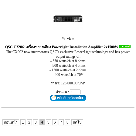
view
QSC CX902 เครื่องขยายเสียง Powerlight Installation Amplifier 2x1500W
The CX902 now incorporates QSC's exclusive PowerLight technology and has power
output ratings of:
- 550 watts/ch at 8 ohms
- 900 watts/ch at 4 ohms
- 1500 watts/ch at 2 ohms
- 400 watts/ch at 70V
ราคา: 126,000.00 บาท
จำนวน :
ก่อนหน้า
1
2
3
4
5
6
7
8
ถัดไป