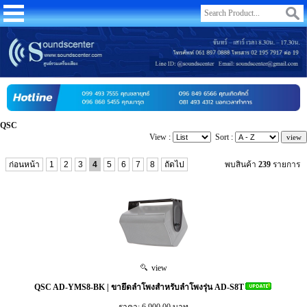
QSC
View :
Sort :
ก่อนหน้า
1
2
3
4
5
6
7
8
ถัดไป
พบสินค้า
239
รายการ
view
QSC AD-YMS8-BK | ขายึดลำโพงสำหรับลำโพงรุ่น AD-S8T
ราคา: 6,900.00 บาท