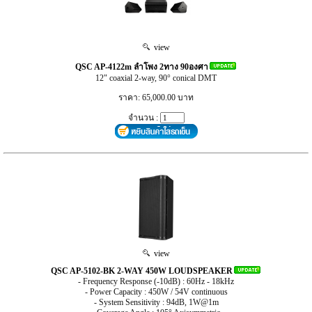
view
QSC AP-4122m ลำโพง 2ทาง 90องศา
12" coaxial 2-way, 90° conical DMT
ราคา: 65,000.00 บาท
จำนวน :
view
QSC AP-5102-BK 2-WAY 450W LOUDSPEAKER
- Frequency Response (-10dB) : 60Hz - 18kHz
- Power Capacity : 450W / 54V continuous
- System Sensitivity : 94dB, 1W@1m