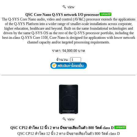
view
QSC Core Nano Q-SYS network I/O processor
The Q-SYS Core Nano audio, video and control (AV&C) processor extends the applications
of the Q-SYS Platform into a wider range of smaller-scale installations across corporate,
higher education, healthcare and beyond. Built on the same foundational technologies and
driven by the same Q-SYS OS as the rest of the Q-SYS processor portfolio, including the
best-in-class Q-SYS Core 110f, Core Nano is designed for applications with lower network
channel capacity and/or targeted processing requirements.
ราคา: 94,000.00 บาท
จำนวน :
view
QSC CP12 ลำโพง 12 นิ้ว 2 ทาง มีขยายเสียงในตัว 800 วัตต์ class D
QSC CP12 ลำโพง 12 นิ้ว 2 ทาง มีขยายเสียงในตัว 800 วัตต์ class D