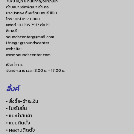
78/9 หมู่ที่ 6 ถนนกาญจนาภิเษก
ตำบลบางรักพัฒนา อำเภอ
บางบัวทอง จังหวัดนนทบุรี 11110
โทร :
061 897 0888
แฟกซ์ :
02 195 7917 ต่อ 19
อีเมลล์ :
soundscenter@gmail.com
Line@ : @soundscenter
website :
www.soundscenter.com
เปิดทำการ
จันทร์-เสาร์ เวลา 8.00 น. - 17.00 น.
ลิ้งค์
• สั่งซื้อ-ชำระเงิน
• โปรโมชั่น
• แนะนำสินค้า
• แบบติดตั้ง
• ผลงานติดตั้ง