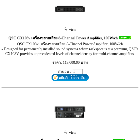
view
QSC CX108v เครื่องขยายเสียง 8-Channel Power Amplifier, 100W/ch
QSC CX108v เครื่องขยายเสียง 8-Channel Power Amplifier, 100W/ch
- Designed for permanently installed sound systems where rackspace is at a premium, QSC's
CX108V provides unprecedented levels of channel density for multi-channel amplifiers.
ราคา: 113,000.00 บาท
จำนวน :
view