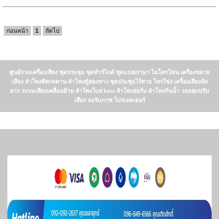
ก่อนหน้า
1
ถัดไป
ศูนย์รวมเครื่องเสียง ชุดประชุม ชุดทัวร์ไกด์ ชุดแปลภาษา ไมโครโฟน เครื่องขยาย
เสียง ลำโพงติดเพดาน ลำโพงตู้สองทาง ชุดประชุมไร้สาย โทรโข่ง เครื่องเสียงล้อ
ลาก ระบบเสียงเคลื่อนย้าย ลำโพงโบส bose ลำโพงฮอร์น ลำโพงกันน้ำ วอลลุ่มปรับ
เสียง จอรับภาพ โปรเจคเตอร์