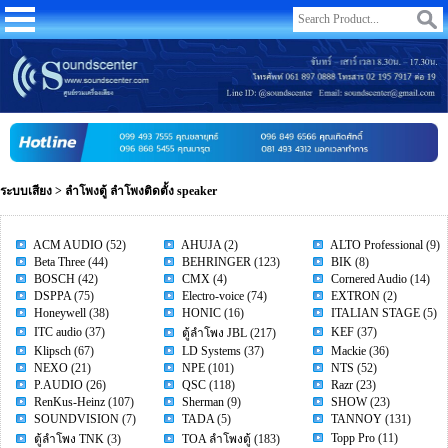
ระบบเสียง
>
ลำโพงตู้ ลำโพงติดตั้ง speaker
ACM AUDIO
(52)
AHUJA
(2)
ALTO Professional
(9)
Beta Three
(44)
BEHRINGER
(123)
BIK
(8)
BOSCH
(42)
CMX
(4)
Cornered Audio
(14)
DSPPA
(75)
Electro-voice
(74)
EXTRON
(2)
Honeywell
(38)
HONIC
(16)
ITALIAN STAGE
(5)
ITC audio
(37)
KEF
(37)
ตู้ลำโพง JBL
(217)
Klipsch
(67)
LD Systems
(37)
Mackie
(36)
NEXO
(21)
NPE
(101)
NTS
(52)
P.AUDIO
(26)
QSC
(118)
Razr
(23)
RenKus-Heinz
(107)
Sherman
(9)
SHOW
(23)
SOUNDVISION
(7)
TADA
(5)
TANNOY
(131)
Topp Pro
(11)
ตู้ลำโพง TNK
(3)
TOA ลำโพงตู้
(183)