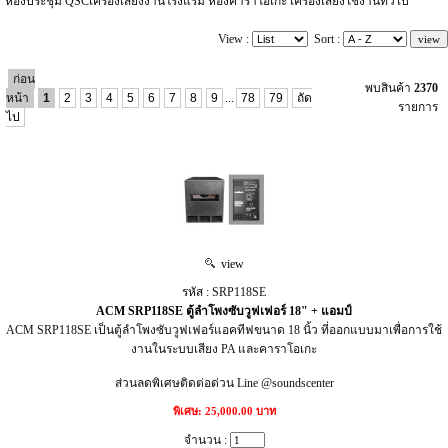
ห้องประชุม QSCเครื่องเสียงงานโรงแรม ห้องคาราโอเกะ เครื่องเสียงใช้งานทั่วไป
View :
Sort :
ก่อน
พบสินค้า
2370
หน้า
1
2
3
4
5
6
7
8
9
...
78
79
ถัด
รายการ
ไป
view
รหัส : SRP118SE
ACM SRP118SE ตู้ลำโพงซับวูฟเฟอร์ 18" + แอมป์
ACM SRP118SE เป็นตู้ลำโพงซับวูฟเฟอร์แอคทีฟขนาด 18 นิ้ว ที่ออกแบบมาเพื่อการใช้
งานในระบบเสียง PA และคาราโอเกะ
ส่วนลดพิเศษติดต่อด่วน Line @soundscenter
พิเศษ: 25,000.00 บาท
จำนวน :