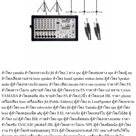
ลำโพง yamaha ลำโพงกลางแจ้ง jbl ลำโพง 2 ทาง qsc ตู้ลำโพงสองทาง npe ลำโพงตู้ nts
ลำโพงเสียงตามสาย bose speaker ลำโพง lound speaker renkus-heinz ตู้ลำโพง Speaker
audio ตู้ลำโพงกลางแจ้ง tannoy ลำโพง เสียง tascam กลาง one systems ราคาลำโพง PA
ลําโพงคาราโอเกะ qdขายลำโพง bik ตู้ลำโพงแขวน PA ราคาลําโพง xxl หลาย ๆ แบบ
YAMAHA ลำโพงคอลั่ม dbx ขายลำโพง PA ลำโพง12นิ้ว ลำโพงเบส JBL ราคา phonic
เครื่องเสียง bose เครื่องเสียง jbl (Public Address) ตู้ลำโพง itc LoudSpeaker ตู้ลำโพงแขวน
toa ตู้ลำโพง toa ลำโพง subwoofer ตู้ลำโพง jbl ตู้ลำโพง Yamaha ตู้ลำโพง npe ตู้ลำโพง
bose ตู้ลำโพงคอมแพ็ค a&j ตู้ลำโพง XXL กลางแจ้ง ตู้ลำโพงเทอร์โบ ตู้ลำโพงไม้อัด ตู้
ลำโพง xxl ตู้ลำโพง BIK ภาพลำโพง npe ตู้ลำโพงเด็คคอน ตู้ลำโพงกลางแหลม ราคา
ลำโพงซับ TASCAM วูฟเฟอร์ JBL ตู้ลำโพงคาราโอเกะ NPE ตู้ลำโพงติดผนัง ตู้ลำโพง
งาน PA ตู้ลำโพงช่วยสอนคุณครู TOA ตู้ลำโพงอเนกประสงค์ ITC เหมาะสำหรับใช้ใน