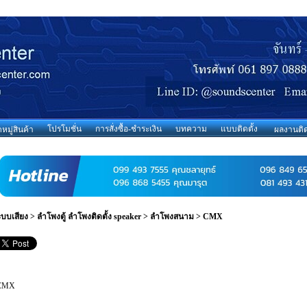
โปรโมชั่น
การสั่งซื้อ-ชำระเงิน
บทความ
แบบติดตั้ง
มู่สินค้า
ผลงานติด
ะบบเสียง
>
ลำโพงตู้ ลำโพงติดตั้ง speaker
>
ลำโพงสนาม
>
CMX
CMX