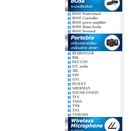
BOSE Professional
BOSE Controller
BOSE power amplifier
BOSE Home Audio
BOSE Personal
BEHRINGER
BIK
DECCON
ITC audio
JBL
NPE
NTS
PEAVEY
SHERMAN
SOUND VISION
TEV
TADA
TNK
XXL
YAMAHA