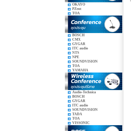
OKAYO
PZent
TOA
BOSCH
CMX
GYGAR
ITC audio
NTS
NPE
SOUNDVISION
TOA
YAMAHA
Audio-Technica
BOSCH
GYGAR
ITC audio
SOUNDVISION
TADA
TOA
VISSONIC