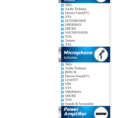
AKG
Audio-Technica
Electro-Voice(EV)
NTS
SENNHEISER
SHERMAN
SHURE
SOUNDVISION
TOA
Trantec
XXL
AKG
Audio-Technica
BOSCH
Electro-Voice(EV)
LEWITT
NPE
NTS
SHERMAN
SHURE
TOA
Stands & Accessories