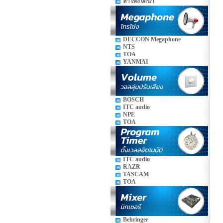
ลำโพงใต้น้ำ
DECCON Megaphone
NTS
TOA
YANMAI
BOSCH
ITC audio
NPE
TOA
ITC audio
RAZR
TASCAM
TOA
Behringer