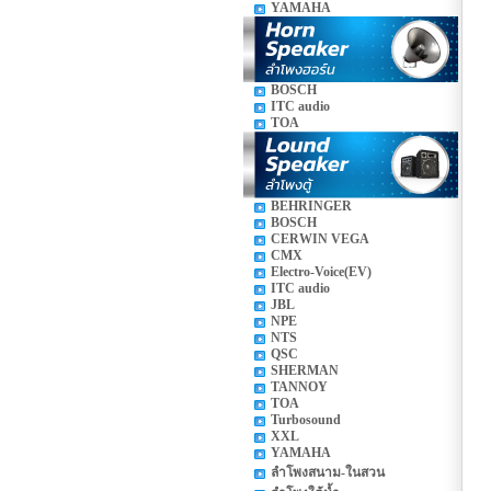
YAMAHA
BOSCH
ITC audio
TOA
BEHRINGER
BOSCH
CERWIN VEGA
CMX
Electro-Voice(EV)
ITC audio
JBL
NPE
NTS
QSC
SHERMAN
TANNOY
TOA
Turbosound
XXL
YAMAHA
ลำโพงสนาม-ในสวน