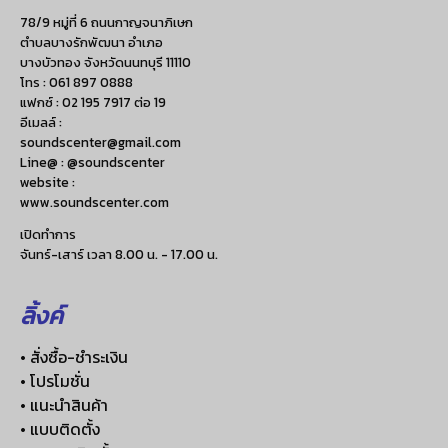
78/9 หมู่ที่ 6 ถนนกาญจนาภิเษก
ตำบลบางรักพัฒนา อำเภอ
บางบัวทอง จังหวัดนนทบุรี 11110
โทร :
061 897 0888
แฟกซ์ :
02 195 7917 ต่อ 19
อีเมลล์ :
soundscenter@gmail.com
Line@ : @soundscenter
website :
www.soundscenter.com
เปิดทำการ
จันทร์-เสาร์ เวลา 8.00 น. - 17.00 น.
ลิ้งค์
• สั่งซื้อ-ชำระเงิน
• โปรโมชั่น
• แนะนำสินค้า
• แบบติดตั้ง