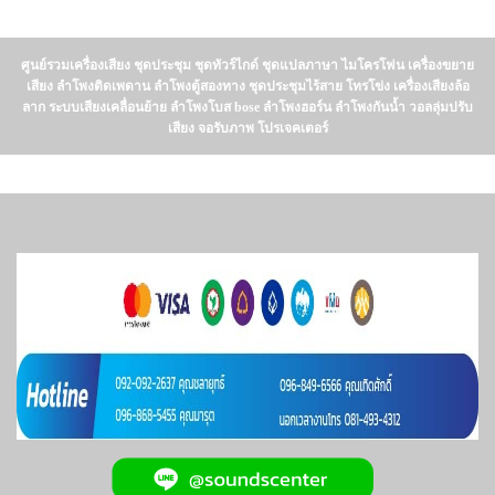
ศูนย์รวมเครื่องเสียง ชุดประชุม ชุดทัวร์ไกด์ ชุดแปลภาษา ไมโครโฟน เครื่องขยาย
เสียง ลำโพงติดเพดาน ลำโพงตู้สองทาง ชุดประชุมไร้สาย โทรโข่ง เครื่องเสียงล้อ
ลาก ระบบเสียงเคลื่อนย้าย ลำโพงโบส bose ลำโพงฮอร์น ลำโพงกันน้ำ วอลลุ่มปรับ
เสียง จอรับภาพ โปรเจคเตอร์