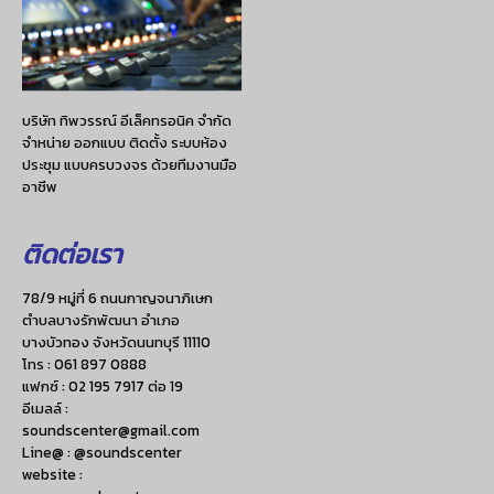
บริษัท ทิพวรรณ์ อีเล็คทรอนิค จำกัด
จำหน่าย ออกแบบ ติดตั้ง ระบบห้อง
ประชุม แบบครบวงจร ด้วยทีมงานมือ
อาชีพ
ติดต่อเรา
78/9 หมู่ที่ 6 ถนนกาญจนาภิเษก
ตำบลบางรักพัฒนา อำเภอ
บางบัวทอง จังหวัดนนทบุรี 11110
โทร :
061 897 0888
แฟกซ์ :
02 195 7917 ต่อ 19
อีเมลล์ :
soundscenter@gmail.com
Line@ : @soundscenter
website :