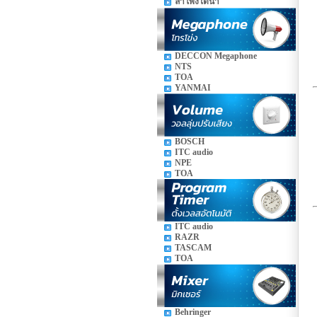
ลำโพงใต้น้ำ
DECCON Megaphone
NTS
TOA
YANMAI
BOSCH
ITC audio
NPE
TOA
ITC audio
RAZR
TASCAM
TOA
Behringer