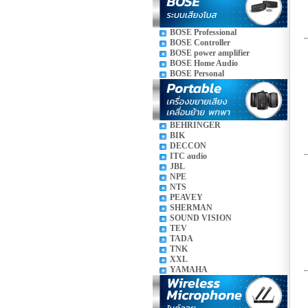
BOSE Professional
BOSE Controller
BOSE power amplifier
BOSE Home Audio
BOSE Personal
BEHRINGER
BIK
DECCON
ITC audio
JBL
NPE
NTS
PEAVEY
SHERMAN
SOUND VISION
TEV
TADA
TNK
XXL
YAMAHA