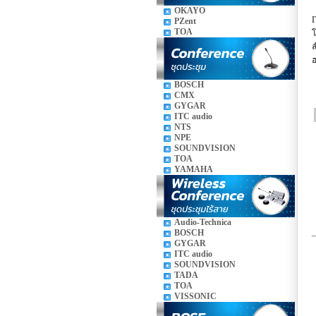
OKAYO
I
PZent
TOA
โ
ล
ฮ
BOSCH
CMX
GYGAR
ITC audio
NTS
NPE
SOUNDVISION
TOA
YAMAHA
Audio-Technica
BOSCH
GYGAR
ITC audio
SOUNDVISION
TADA
TOA
VISSONIC