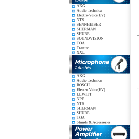
AKG
Audio-Technica
Electro-Voice(EV)
NTS
SENNHEISER
SHERMAN
SHURE
SOUNDVISION
TOA
Trantec
XXL
AKG
Audio-Technica
BOSCH
Electro-Voice(EV)
LEWITT
NPE
NTS
SHERMAN
SHURE
TOA
Stands & Accessories