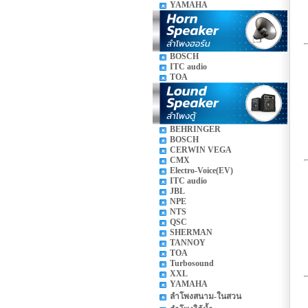
YAMAHA
BOSCH
ITC audio
TOA
BEHRINGER
BOSCH
CERWIN VEGA
CMX
Electro-Voice(EV)
ITC audio
JBL
NPE
NTS
QSC
SHERMAN
TANNOY
TOA
Turbosound
XXL
YAMAHA
ลำโพงสนาม-ในสวน