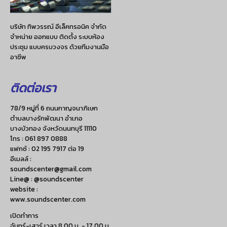
บริษัท ทิพวรรณ์ อีเล็คทรอนิค จำกัด
จำหน่าย ออกแบบ ติดตั้ง ระบบห้อง
ประชุม แบบครบวงจร ด้วยทีมงานมือ
อาชีพ
ติดต่อเรา
78/9 หมู่ที่ 6 ถนนกาญจนาภิเษก
ตำบลบางรักพัฒนา อำเภอ
บางบัวทอง จังหวัดนนทบุรี 11110
โทร :
061 897 0888
แฟกซ์ :
02 195 7917 ต่อ 19
อีเมลล์ :
soundscenter@gmail.com
Line@ : @soundscenter
website :
www.soundscenter.com
เปิดทำการ
จันทร์-เสาร์ เวลา 8.00 น. - 17.00 น.