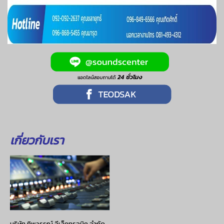
เกี่ยวกับเรา
บริษัท ทิพวรรณ์ อีเล็คทรอนิค จำกัด