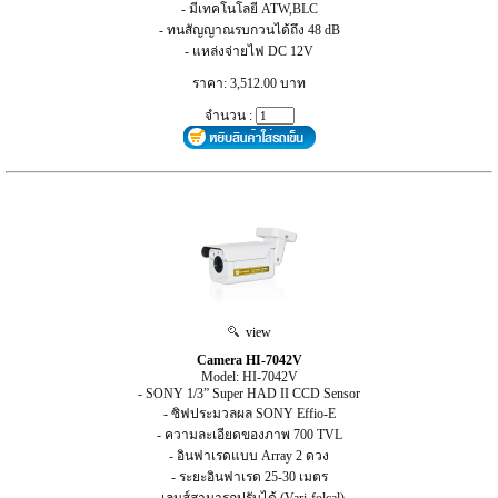
- มีเทคโนโลยี ATW,BLC
- ทนสัญญาณรบกวนได้ถึง 48 dB
- แหล่งจ่ายไฟ DC 12V
ราคา: 3,512.00 บาท
จำนวน :
view
Camera HI-7042V
Model: HI-7042V
- SONY 1/3” Super HAD II CCD Sensor
- ซิฟประมวลผล SONY Effio-E
- ความละเอียดของภาพ 700 TVL
- อินฟาเรดแบบ Array 2 ดวง
- ระยะอินฟาเรด 25-30 เมตร
- เลนส์สามารถปรับได้ (Vari-folcal)