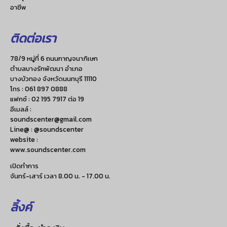
อาชีพ
ติดต่อเรา
78/9 หมู่ที่ 6 ถนนกาญจนาภิเษก
ตำบลบางรักพัฒนา อำเภอ
บางบัวทอง จังหวัดนนทบุรี 11110
โทร :
061 897 0888
แฟกซ์ :
02 195 7917 ต่อ 19
อีเมลล์ :
soundscenter@gmail.com
Line@ : @soundscenter
website :
www.soundscenter.com
เปิดทำการ
จันทร์-เสาร์ เวลา 8.00 น. - 17.00 น.
ลิ้งค์