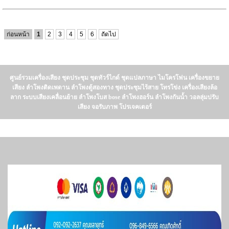
ก่อนหน้า
1
2
3
4
5
6
ถัดไป
ศูนย์รวมเครื่องเสียง ชุดประชุม ชุดทัวร์ไกด์ ชุดแปลภาษา ไมโครโฟน เครื่องขยาย
เสียง ลำโพงติดเพดาน ลำโพงตู้สองทาง ชุดประชุมไร้สาย โทรโข่ง เครื่องเสียงล้อ
ลาก ระบบเสียงเคลื่อนย้าย ลำโพงโบส bose ลำโพงฮอร์น ลำโพงกันน้ำ วอลลุ่มปรับ
เสียง จอรับภาพ โปรเจคเตอร์