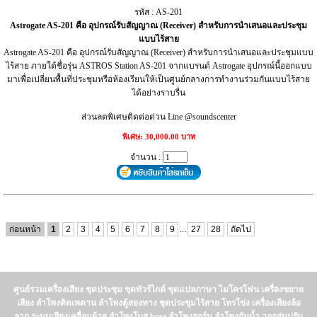
รหัส : AS-201
Astrogate AS-201 คือ อุปกรณ์รับสัญญาณ (Receiver) สำหรับการนำเสนอและประชุม
แบบไร้สาย
Astrogate AS-201 คือ อุปกรณ์รับสัญญาณ (Receiver) สำหรับการนำเสนอและประชุมแบบ
ไร้สาย ภายใต้ชื่อรุ่น ASTROS Station AS-201 จากแบรนด์ Astrogate อุปกรณ์นี้ออกแบบ
มาเพื่อเปลี่ยนพื้นที่ประชุมหรือห้องเรียนให้เป็นศูนย์กลางการทำงานร่วมกันแบบไร้สาย
ได้อย่างราบรื่น
ส่วนลดพิเศษติดต่อด่วน Line @soundscenter
พิเศษ: 30,000.00 บาท
จำนวน :
ก่อนหน้า
1
2
3
4
5
6
7
8
9
...
27
28
ถัดไป
ศูนย์รวมเครื่องเสียง ชุดประชุม ชุดทัวร์ไกด์ ชุดแปลภาษา ไมโครโฟน เครื่องขยาย
เสียง ลำโพงติดเพดาน ลำโพงตู้สองทาง ชุดประชุมไร้สาย โทรโข่ง เครื่องเสียงล้อ
ลาก ระบบเสียงเคลื่อนย้าย ลำโพงโบส bose ลำโพงฮอร์น ลำโพงกันน้ำ วอลลุ่มปรับ