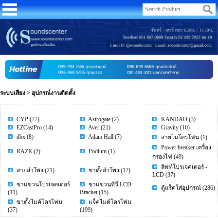
ระบบเสียง
>
อุปกรณ์งานติดตั้ง
CYP
(77)
Astrogate
(2)
KANDAO
(3)
EZCastPro
(14)
Aver
(21)
Gravity
(10)
dbx
(8)
Adam Hall
(7)
สายไมโครโฟน
(1)
Power breaker เครื่อง
RAZR
(2)
Podium
(1)
กรองไฟ
(49)
ลิฟท์โปรเจคเตอร์ -
สายลำโพง
(21)
ขาตั้งลำโพง
(17)
LCD
(37)
ขาแขวนโปรเจคเตอร์
ขาแขวนทีวี LCD
ตู้แร็คใส่อุปกรณ์
(286)
(11)
Bracket
(15)
ขาตั้งไมค์โครโฟน
แจ็คไมค์โครโฟน
(37)
(199)