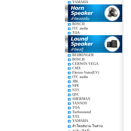
YAMAHA
BOSCH
ITC audio
TOA
BEHRINGER
BOSCH
CERWIN VEGA
CMX
Electro-Voice(EV)
ITC audio
JBL
NPE
NTS
QSC
SHERMAN
TANNOY
TOA
Turbosound
XXL
YAMAHA
ลำโพงสนาม-ในสวน