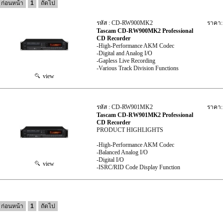
ก่อนหน้า
1
ถัดไป
รหัส : CD-RW900MK2
ราคา:
Tascam CD-RW900MK2 Professional
CD Recorder
-High-Performance AKM Codec
-Digital and Analog I/O
-Gapless Live Recording
-Various Track Division Functions
view
รหัส : CD-RW901MK2
ราคา:
Tascam CD-RW901MK2 Professional
CD Recorder
PRODUCT HIGHLIGHTS
-High-Performance AKM Codec
-Balanced Analog I/O
-Digital I/O
view
-ISRC/RID Code Display Function
ก่อนหน้า
1
ถัดไป