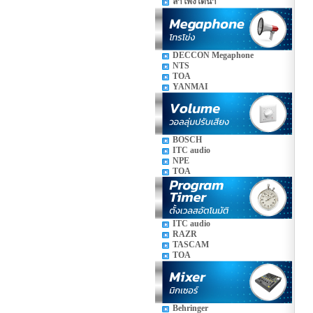
ลำโพงใต้น้ำ
DECCON Megaphone
NTS
TOA
YANMAI
BOSCH
ITC audio
NPE
TOA
ITC audio
RAZR
TASCAM
TOA
Behringer