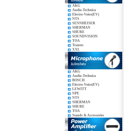
AKG
Audio-Technica
Electro-Voice(EV)
NTS
SENNHEISER
SHERMAN
SHURE
SOUNDVISION
TOA
Trantec
XXL
AKG
Audio-Technica
BOSCH
Electro-Voice(EV)
LEWITT
NPE
NTS
SHERMAN
SHURE
TOA
Stands & Accessories