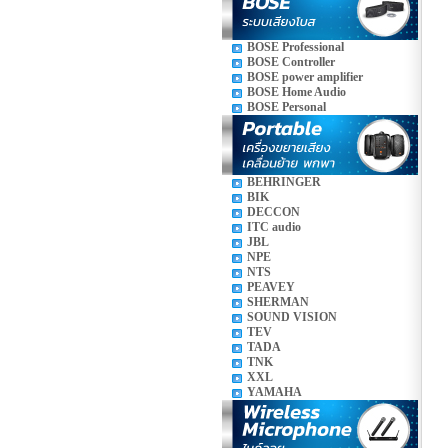
BOSE Professional
BOSE Controller
BOSE power amplifier
BOSE Home Audio
BOSE Personal
BEHRINGER
BIK
DECCON
ITC audio
JBL
NPE
NTS
PEAVEY
SHERMAN
SOUND VISION
TEV
TADA
TNK
XXL
YAMAHA