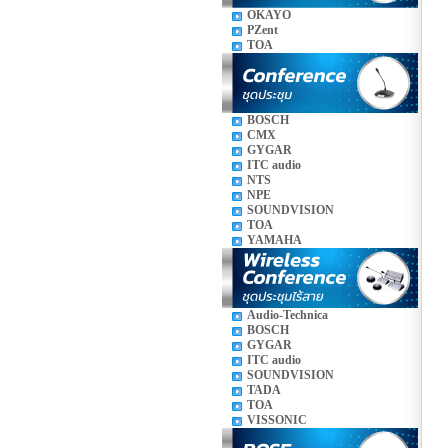
OKAYO
PZent
TOA
BOSCH
CMX
GYGAR
ITC audio
NTS
NPE
SOUNDVISION
TOA
YAMAHA
Audio-Technica
BOSCH
GYGAR
ITC audio
SOUNDVISION
TADA
TOA
VISSONIC