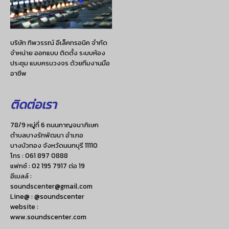
บริษัท ทิพวรรณ์ อีเล็คทรอนิค จำกัด
จำหน่าย ออกแบบ ติดตั้ง ระบบห้อง
ประชุม แบบครบวงจร ด้วยทีมงานมือ
อาชีพ
ติดต่อเรา
78/9 หมู่ที่ 6 ถนนกาญจนาภิเษก
ตำบลบางรักพัฒนา อำเภอ
บางบัวทอง จังหวัดนนทบุรี 11110
โทร :
061 897 0888
แฟกซ์ :
02 195 7917 ต่อ 19
อีเมลล์ :
soundscenter@gmail.com
Line@ : @soundscenter
website :
www.soundscenter.com