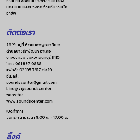
จำหน่าย ออกแบบ ติดตั้ง ระบบห้อง
ประชุม แบบครบวงจร ด้วยทีมงานมือ
อาชีพ
ติดต่อเรา
78/9 หมู่ที่ 6 ถนนกาญจนาภิเษก
ตำบลบางรักพัฒนา อำเภอ
บางบัวทอง จังหวัดนนทบุรี 11110
โทร :
061 897 0888
แฟกซ์ :
02 195 7917 ต่อ 19
อีเมลล์ :
soundscenter@gmail.com
Line@ : @soundscenter
website :
www.soundscenter.com
เปิดทำการ
จันทร์-เสาร์ เวลา 8.00 น. - 17.00 น.
ลิ้งค์