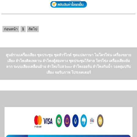
ก่อนหน้า
1
ถัดไป
ศูนย์รวมเครื่องเสียง ชุดประชุม ชุดทัวร์ไกด์ ชุดแปลภาษา ไมโครโฟน เครื่องขยาย
เสียง ลำโพงติดเพดาน ลำโพงตู้สองทาง ชุดประชุมไร้สาย โทรโข่ง เครื่องเสียงล้อ
ลาก ระบบเสียงเคลื่อนย้าย ลำโพงโบส bose ลำโพงฮอร์น ลำโพงกันน้ำ วอลลุ่มปรับ
เสียง จอรับภาพ โปรเจคเตอร์