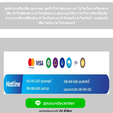
ศูนย์รวมเครื่องเสียง ชุดประชุม ชุดทัวร์ไกด์ ชุดแปลภาษา ไมโครโฟน เครื่องขยาย
เสียง ลำโพงติดเพดาน ลำโพงตู้สองทาง ชุดประชุมไร้สาย โทรโข่ง เครื่องเสียงล้อ
ลาก ระบบเสียงเคลื่อนย้าย ลำโพงโบส bose ลำโพงฮอร์น ลำโพงกันน้ำ วอลลุ่มปรับ
เสียง จอรับภาพ โปรเจคเตอร์