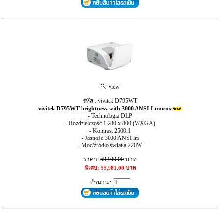
view
รหัส : vivitek D795WT
vivitek D795WT brightness with 3000 ANSI Lumens
- Technologia DLP
- Rozdzielczość 1.280 x 800 (WXGA)
- Kontrast 2500:1
- Jasność 3000 ANSI lm
- Moc/źródło światła 220W
ราคา:
59,900.00
บาท
พิเศษ: 55,981.00 บาท
จำนวน :