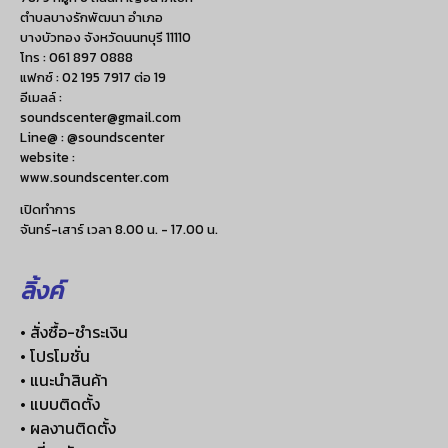
ตำบลบางรักพัฒนา อำเภอ
บางบัวทอง จังหวัดนนทบุรี 11110
โทร :
061 897 0888
แฟกซ์ :
02 195 7917 ต่อ 19
อีเมลล์ :
soundscenter@gmail.com
Line@ : @soundscenter
website :
www.soundscenter.com
เปิดทำการ
จันทร์-เสาร์ เวลา 8.00 น. - 17.00 น.
ลิ้งค์
• สั่งซื้อ-ชำระเงิน
• โปรโมชั่น
• แนะนำสินค้า
• แบบติดตั้ง
• ผลงานติดตั้ง