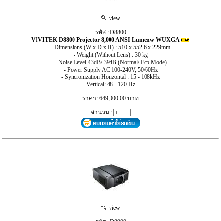
view
รหัส : D8800
VIVITEK D8800 Projector 8,000 ANSI Lumenw WUXGA
- Dimensions (W x D x H) : 510 x 552.6 x 229mm
- Weight (Without Lens) : 30 kg
- Noise Level 43dB/ 39dB (Normal/ Eco Mode)
- Power Supply AC 100-240V, 50/60Hz
- Syncronization Horizontal : 15 - 108kHz
Vertical: 48 - 120 Hz
ราคา: 649,000.00 บาท
จำนวน :
view