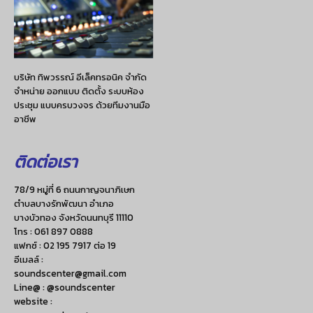
บริษัท ทิพวรรณ์ อีเล็คทรอนิค จำกัด
จำหน่าย ออกแบบ ติดตั้ง ระบบห้อง
ประชุม แบบครบวงจร ด้วยทีมงานมือ
อาชีพ
ติดต่อเรา
78/9 หมู่ที่ 6 ถนนกาญจนาภิเษก
ตำบลบางรักพัฒนา อำเภอ
บางบัวทอง จังหวัดนนทบุรี 11110
โทร :
061 897 0888
แฟกซ์ :
02 195 7917 ต่อ 19
อีเมลล์ :
soundscenter@gmail.com
Line@ : @soundscenter
website :