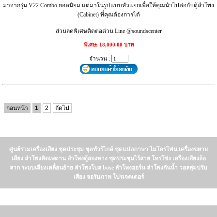
มาจากรุ่น V22 Combo ยอดนิยม แต่มาในรูปแบบหัวแยกเพื่อให้คุณนำไปต่อกับตู้ลำโพง
(Cabinet) ที่คุณต้องการได้
ส่วนลดพิเศษติดต่อด่วน Line @soundscenter
พิเศษ: 18,000.00 บาท
จำนวน :
ก่อนหน้า
1
2
ถัดไป
ศูนย์รวมเครื่องเสียง ชุดประชุม ชุดทัวร์ไกด์ ชุดแปลภาษา ไมโครโฟน เครื่องขยาย
เสียง ลำโพงติดเพดาน ลำโพงตู้สองทาง ชุดประชุมไร้สาย โทรโข่ง เครื่องเสียงล้อ
ลาก ระบบเสียงเคลื่อนย้าย ลำโพงโบส bose ลำโพงฮอร์น ลำโพงกันน้ำ วอลลุ่มปรับ
เสียง จอรับภาพ โปรเจคเตอร์