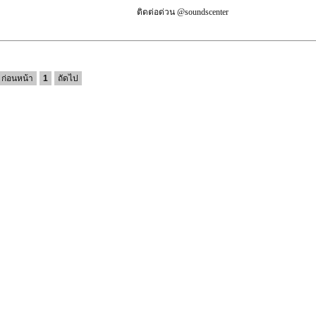
ติดต่อด่วน @soundscenter
ก่อนหน้า
1
ถัดไป