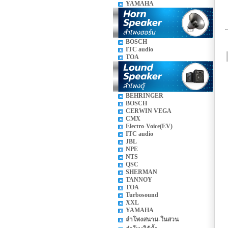
YAMAHA
BOSCH
ITC audio
TOA
BEHRINGER
BOSCH
CERWIN VEGA
CMX
Electro-Voice(EV)
ITC audio
JBL
NPE
NTS
QSC
SHERMAN
TANNOY
TOA
Turbosound
XXL
YAMAHA
ลำโพงสนาม-ในสวน