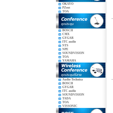
OKAYO
PZent
TOA
BOSCH
CMX
GYGAR
ITC audio
NTS
NPE
SOUNDVISION
TOA
YAMAHA
Audio-Technica
BOSCH
GYGAR
ITC audio
SOUNDVISION
TADA
TOA
VISSONIC