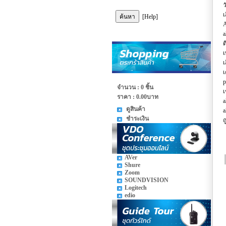
ว
เ
[Help]
A
a
ด
เ
เ
เ
p
จำนวน : 0 ชิ้น
เ
ราคา :
0.00บาท
a
ดูสินค้า
a
ชำระเงิน
ถ
AVer
Shure
Zoom
SOUNDVISION
Logitech
edio