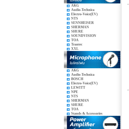
AKG
Audio-Technica
Electro-Voice(EV)
NTS
SENNHEISER
SHERMAN
SHURE
SOUNDVISION
TOA
Trantec
XXL
AKG
Audio-Technica
BOSCH
Electro-Voice(EV)
LEWITT
NPE
NTS
SHERMAN
SHURE
TOA
Stands & Accessories