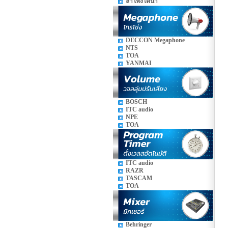
ลำโพงใต้น้ำ
DECCON Megaphone
NTS
TOA
YANMAI
BOSCH
ITC audio
NPE
TOA
ITC audio
RAZR
TASCAM
TOA
Behringer