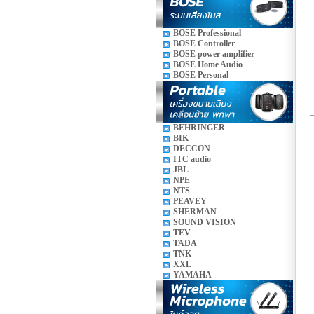
BOSE Professional
BOSE Controller
BOSE power amplifier
BOSE Home Audio
BOSE Personal
BEHRINGER
BIK
DECCON
ITC audio
JBL
NPE
NTS
PEAVEY
SHERMAN
SOUND VISION
TEV
TADA
TNK
XXL
YAMAHA