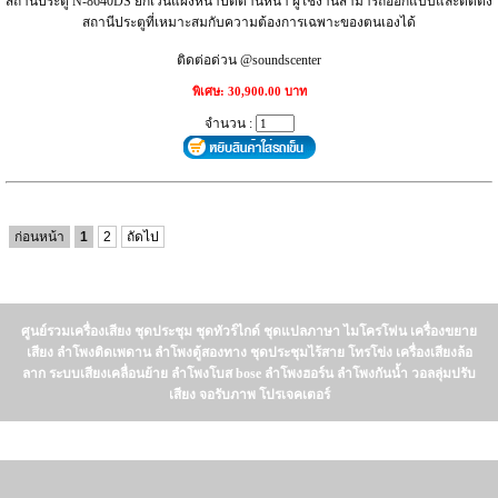
สถานีประตู N-8640DS ยกเว้นแผงหน้าปัดด้านหน้า ผู้ใช้งานสามารถออกแบบและติดตั้ง
สถานีประตูที่เหมาะสมกับความต้องการเฉพาะของตนเองได้
ติดต่อด่วน @soundscenter
พิเศษ: 30,900.00 บาท
จำนวน :
ก่อนหน้า
1
2
ถัดไป
ศูนย์รวมเครื่องเสียง ชุดประชุม ชุดทัวร์ไกด์ ชุดแปลภาษา ไมโครโฟน เครื่องขยาย
เสียง ลำโพงติดเพดาน ลำโพงตู้สองทาง ชุดประชุมไร้สาย โทรโข่ง เครื่องเสียงล้อ
ลาก ระบบเสียงเคลื่อนย้าย ลำโพงโบส bose ลำโพงฮอร์น ลำโพงกันน้ำ วอลลุ่มปรับ
เสียง จอรับภาพ โปรเจคเตอร์