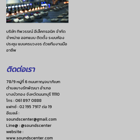
บริษัท ทิพวรรณ์ อีเล็คทรอนิค จำกัด
จำหน่าย ออกแบบ ติดตั้ง ระบบห้อง
ประชุม แบบครบวงจร ด้วยทีมงานมือ
อาชีพ
ติดต่อเรา
78/9 หมู่ที่ 6 ถนนกาญจนาภิเษก
ตำบลบางรักพัฒนา อำเภอ
บางบัวทอง จังหวัดนนทบุรี 11110
โทร :
061 897 0888
แฟกซ์ :
02 195 7917 ต่อ 19
อีเมลล์ :
soundscenter@gmail.com
Line@ : @soundscenter
website :
www.soundscenter.com