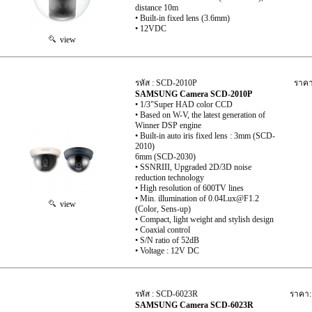
distance 10m
• Built-in fixed lens (3.6mm)
• 12VDC
view
รหัส : SCD-2010P
ราคา
SAMSUNG Camera SCD-2010P
• 1/3"Super HAD color CCD
• Based on W-V, the latest generation of
Winner DSP engine
• Built-in auto iris fixed lens : 3mm (SCD-
2010)
6mm (SCD-2030)
• SSNRIII, Upgraded 2D/3D noise
reduction technology
• High resolution of 600TV lines
• Min. illumination of 0.04Lux@F1.2
view
(Color, Sens-up)
• Compact, light weight and stylish design
• Coaxial control
• S/N ratio of 52dB
• Voltage : 12V DC
รหัส : SCD-6023R
ราคา:
SAMSUNG Camera SCD-6023R