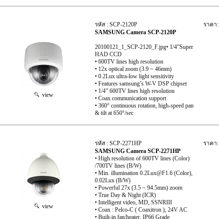
รหัส : SCP-2120P
ราคา:
SAMSUNG Camera SCP-2120P
20100121_1_SCP-2120_F.jpg• 1/4”Super
HAD CCD
• 600TV lines high resolution
• 12x optical zoom (3.9 ~ 46mm)
• 0.2Lux ultra-low light sensitivity
• Features samsung’s W-V DSP chipset
• 1/4” 600TV lines high resolution
view
• Coax communication support
• 360° continuous rotation, high-speed pan
& tilt at 650°/sec
รหัส : SCP-2271HP
ราคา:
SAMSUNG Camera SCP-2271HP
• High resolution of 600TV lines (Color)
/700TV lines (B/W)
• Min. illumination 0.2Lux@F1.6 (Color),
0.02Lux (B/W)
• Powerful 27x (3.5 ~ 94.5mm) zoom
• True Day & Night (ICR)
• Intelligent video, MD, SSNRIII
view
• Coax : Pelco-C ( Coaxitron ), 24V AC
• Built-in fan/heater, IP66 Grade