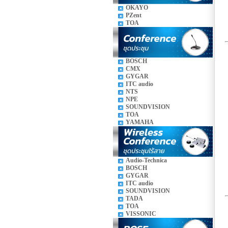
OKAYO
PZent
TOA
BOSCH
CMX
GYGAR
ITC audio
NTS
NPE
SOUNDVISION
TOA
YAMAHA
Audio-Technica
BOSCH
GYGAR
ITC audio
SOUNDVISION
TADA
TOA
VISSONIC