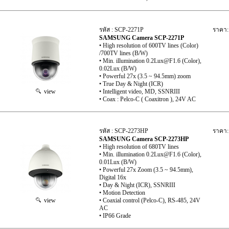
รหัส : SCP-2271P
ราคา:
SAMSUNG Camera SCP-2271P
• High resolution of 600TV lines (Color)
/700TV lines (B/W)
• Min. illumination 0.2Lux@F1.6 (Color),
0.02Lux (B/W)
• Powerful 27x (3.5 ~ 94.5mm) zoom
• True Day & Night (ICR)
view
• Intelligent video, MD, SSNRIII
• Coax : Pelco-C ( Coaxitron ), 24V AC
รหัส : SCP-2273HP
ราคา:
SAMSUNG Camera SCP-2273HP
• High resolution of 680TV lines
• Min. illumination 0.2Lux@F1.6 (Color),
0.01Lux (B/W)
• Powerful 27x Zoom (3.5 ~ 94.5mm),
Digital 16x
• Day & Night (ICR), SSNRIII
• Motion Detection
view
• Coaxial control (Pelco-C), RS-485, 24V
AC
• IP66 Grade