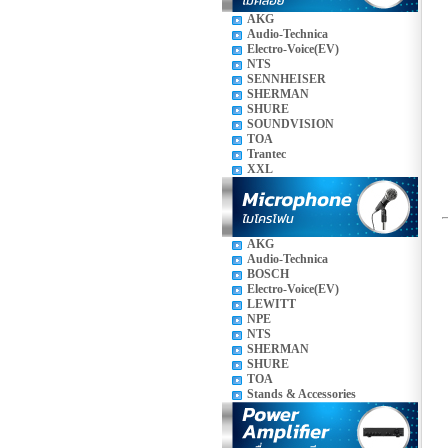
AKG
Audio-Technica
Electro-Voice(EV)
NTS
SENNHEISER
SHERMAN
SHURE
SOUNDVISION
TOA
Trantec
XXL
AKG
Audio-Technica
BOSCH
Electro-Voice(EV)
LEWITT
NPE
NTS
SHERMAN
SHURE
TOA
Stands & Accessories