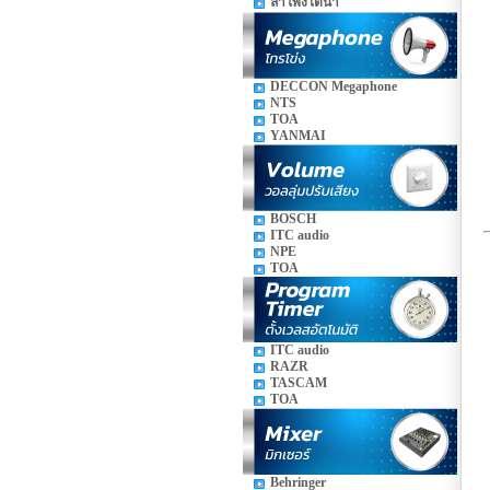
ลำโพงใต้น้ำ
DECCON Megaphone
NTS
TOA
YANMAI
BOSCH
ITC audio
NPE
TOA
ITC audio
RAZR
TASCAM
TOA
Behringer