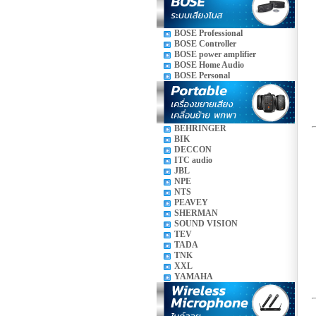
BOSE Professional
BOSE Controller
BOSE power amplifier
BOSE Home Audio
BOSE Personal
BEHRINGER
BIK
DECCON
ITC audio
JBL
NPE
NTS
PEAVEY
SHERMAN
SOUND VISION
TEV
TADA
TNK
XXL
YAMAHA