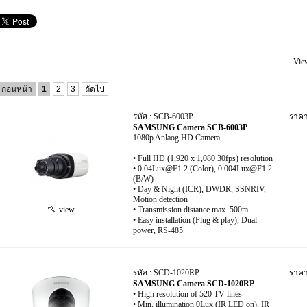
Vie
ก่อนหน้า
1
2
3
ถัดไป
รหัส : SCB-6003P
ราคา
SAMSUNG Camera SCB-6003P
1080p Anlaog HD Camera
• Full HD (1,920 x 1,080 30fps) resolution
• 0.04Lux@F1.2 (Color), 0.004Lux@F1.2
(B/W)
• Day & Night (ICR), DWDR, SSNRIV,
Motion detection
view
• Transmission distance max. 500m
• Easy installation (Plug & play), Dual
power, RS-485
รหัส : SCD-1020RP
ราคา
SAMSUNG Camera SCD-1020RP
• High resolution of 520 TV lines
• Min. illumination 0Lux (IR LED on), IR