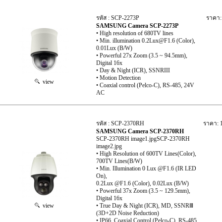
รหัส : SCP-2273P
ราคา:
SAMSUNG Camera SCP-2273P
• High resolution of 680TV lines
• Min. illumination 0.2Lux@F1.6 (Color),
0.01Lux (B/W)
• Powerful 27x Zoom (3.5 ~ 94.5mm),
Digital 16x
• Day & Night (ICR), SSNRIII
• Motion Detection
view
• Coaxial control (Pelco-C), RS-485, 24V
AC
รหัส : SCP-2370RH
ราคา: 
SAMSUNG Camera SCP-2370RH
SCP-2370RH image1.jpgSCP-2370RH
image2.jpg
• High Resolution of 600TV Lines(Color),
700TV Lines(B/W)
• Min. Illumination 0 Lux @F1.6 (IR LED
On),
0.2Lux @F1.6 (Color), 0.02Lux (B/W)
• Powerful 37x Zoom (3.5 ~ 129.5mm),
Digital 16x
view
• True Day & Night (ICR), MD, SSNRⅢ
(3D+2D Noise Reduction)
• IP66, Coaxial Control (Pelco-C), RS-485