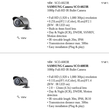
รหัส : SCO-6023R
ราคา:
SAMSUNG Camera SCO-6023R
1080p Full-HD IR Bullet Camera
• Full HD (1,920 x 1,080 30fps) resolution
• 0.25Lux@F2.1 (Color), 0Lux@F2.1
(B/W : IR LED on)
• Built-in 4mm fixed lens
• Day & Night (ICR), DWDR, SSNRIV,
Motion detection
view
• IR viewable length 20m, IP66
• Transmission distance max. 500m
• Easy installation (Plug & play)
รหัส : SCO-6083R
ราคา:
SAMSUNG Camera SCO-6083R
1080p Full-HD IR Bullet Camera
• Full HD (1,920 x 1,080 30fps) resolution
• 0.11Lux@F1.4 (Color), 0Lux@F1.4
(B/W : IR LED on)
• 2.8 ~ 12mm (4.3x) varifocal lens
• Day & Night (ICR), DWDR, Motion
detection
view
• IR viewable length 30m, IP66, IK10
• Transmission distance max. 500m
• Easy installation (Plug & play)