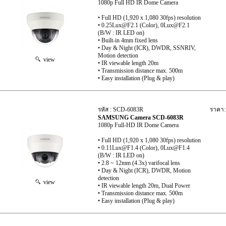
1080p Full HD IR Dome Camera
• Full HD (1,920 x 1,080 30fps) resolution
• 0.25Lux@F2.1 (Color), 0Lux@F2.1
(B/W : IR LED on)
• Built-in 4mm fixed lens
• Day & Night (ICR), DWDR, SSNRIV,
Motion detection
view
• IR viewable length 20m
• Transmission distance max. 500m
• Easy installation (Plug & play)
รหัส : SCD-6083R
ราคา:
SAMSUNG Camera SCD-6083R
1080p Full-HD IR Dome Camera
• Full HD (1,920 x 1,080 30fps) resolution
• 0.11Lux@F1.4 (Color), 0Lux@F1.4
(B/W : IR LED on)
• 2.8 ~ 12mm (4.3x) varifocal lens
• Day & Night (ICR), DWDR, Motion
detection
view
• IR viewable length 20m, Dual Power
• Transmission distance max. 500m
• Easy installation (Plug & play)