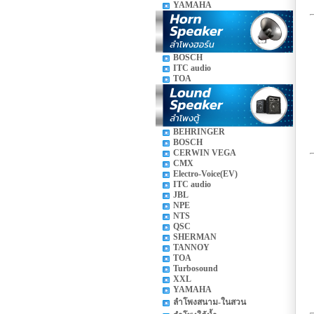
YAMAHA
BOSCH
ITC audio
TOA
BEHRINGER
BOSCH
CERWIN VEGA
CMX
Electro-Voice(EV)
ITC audio
JBL
NPE
NTS
QSC
SHERMAN
TANNOY
TOA
Turbosound
XXL
YAMAHA
ลำโพงสนาม-ในสวน