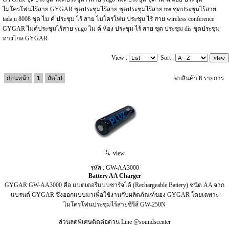
ไมโครโฟนไร้สาย GYGAR ชุดประชุมไร้สาย ชุดประชุมไร้สาย toa ชุดประชุมไร้สาย
tada u 8008 ชุด ไม ค์ ประชุม ไร้ สาย ไมโครโฟน ประชุม ไร้ สาย wireless conference
GYGAR ไมค์ประชุมไร้สาย yugo ไม ค์ ห้อง ประชุม ไร้ สาย ชุด ประชุม dis ชุดประชุม
ทางไกล GYGAR
View :
Sort :
ก่อนหน้า
1
ถัดไป
พบสินค้า
8
รายการ
view
รหัส : GW-AA3000
Battery AA Charger
GYGAR GW-AA3000 คือ แบตเตอรี่แบบชาร์จได้ (Rechargeable Battery) ชนิด AA จาก
แบรนด์ GYGAR ซึ่งออกแบบมาเพื่อใช้งานกับผลิตภัณฑ์ของ GYGAR โดยเฉพาะ
ไมโครโฟนประชุมไร้สายซีรีส์ GW-250N
ส่วนลดพิเศษติดต่อด่วน Line @soundscenter