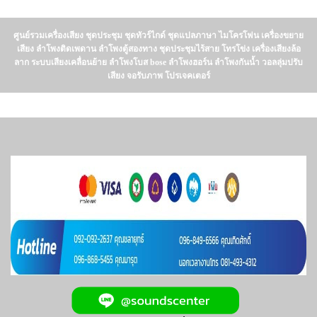
ศูนย์รวมเครื่องเสียง ชุดประชุม ชุดทัวร์ไกด์ ชุดแปลภาษา ไมโครโฟน เครื่องขยาย
เสียง ลำโพงติดเพดาน ลำโพงตู้สองทาง ชุดประชุมไร้สาย โทรโข่ง เครื่องเสียงล้อ
ลาก ระบบเสียงเคลื่อนย้าย ลำโพงโบส bose ลำโพงฮอร์น ลำโพงกันน้ำ วอลลุ่มปรับ
เสียง จอรับภาพ โปรเจคเตอร์