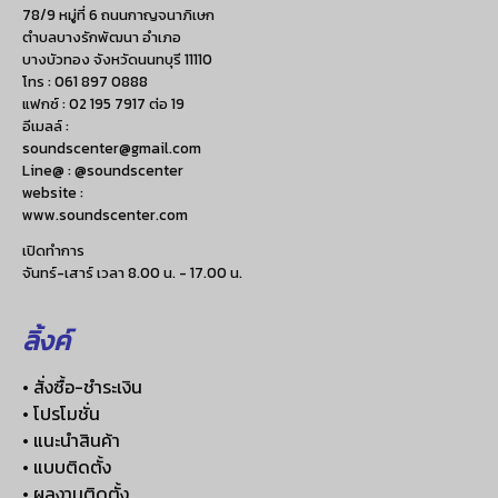
78/9 หมู่ที่ 6 ถนนกาญจนาภิเษก
ตำบลบางรักพัฒนา อำเภอ
บางบัวทอง จังหวัดนนทบุรี 11110
โทร :
061 897 0888
แฟกซ์ :
02 195 7917 ต่อ 19
อีเมลล์ :
soundscenter@gmail.com
Line@ : @soundscenter
website :
www.soundscenter.com
เปิดทำการ
จันทร์-เสาร์ เวลา 8.00 น. - 17.00 น.
ลิ้งค์
• สั่งซื้อ-ชำระเงิน
• โปรโมชั่น
• แนะนำสินค้า
• แบบติดตั้ง
• ผลงานติดตั้ง