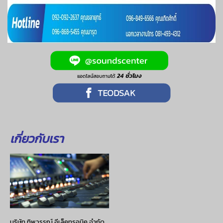
เกี่ยวกับเรา
บริษัท ทิพวรรณ์ อีเล็คทรอนิค จำกัด