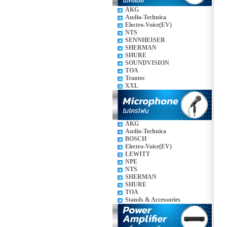
AKG
Audio-Technica
Electro-Voice(EV)
NTS
SENNHEISER
SHERMAN
SHURE
SOUNDVISION
TOA
Trantec
XXL
AKG
Audio-Technica
BOSCH
Electro-Voice(EV)
LEWITT
NPE
NTS
SHERMAN
SHURE
TOA
Stands & Accessories