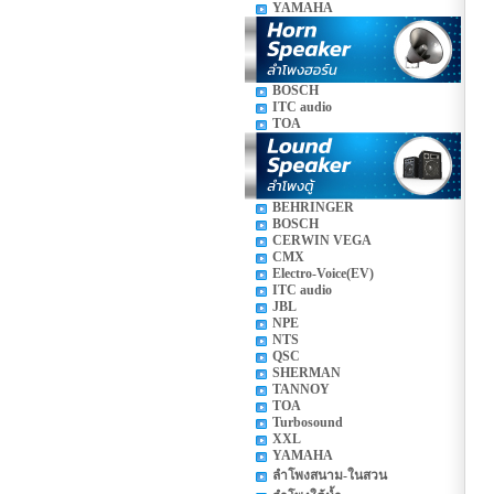
YAMAHA
BOSCH
ITC audio
TOA
BEHRINGER
BOSCH
CERWIN VEGA
CMX
Electro-Voice(EV)
ITC audio
JBL
NPE
NTS
QSC
SHERMAN
TANNOY
TOA
Turbosound
XXL
YAMAHA
ลำโพงสนาม-ในสวน