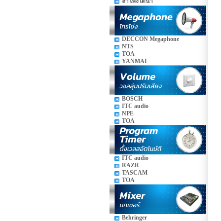
ลำโพงใต้น้ำ
DECCON Megaphone
NTS
TOA
YANMAI
BOSCH
ITC audio
NPE
TOA
ITC audio
RAZR
TASCAM
TOA
Behringer