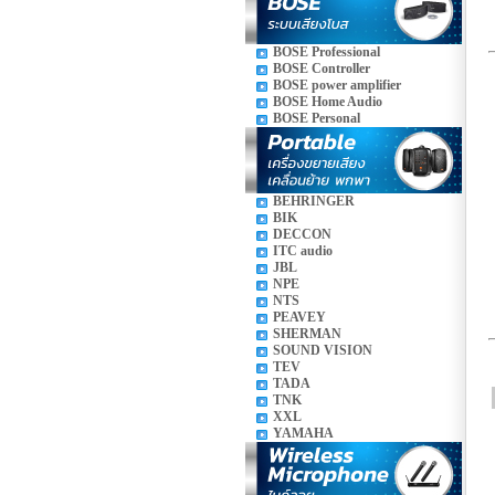
BOSE Professional
BOSE Controller
BOSE power amplifier
BOSE Home Audio
BOSE Personal
BEHRINGER
BIK
DECCON
ITC audio
JBL
NPE
NTS
PEAVEY
SHERMAN
SOUND VISION
TEV
TADA
TNK
XXL
YAMAHA