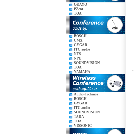
OKAYO
PZent
TOA
BOSCH
CMX
GYGAR
ITC audio
NTS
NPE
SOUNDVISION
TOA
YAMAHA
Audio-Technica
BOSCH
GYGAR
ITC audio
SOUNDVISION
TADA
TOA
VISSONIC