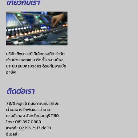
เกี่ยวกับเรา
บริษัท ทิพวรรณ์ อีเล็คทรอนิค จำกัด
จำหน่าย ออกแบบ ติดตั้ง ระบบห้อง
ประชุม แบบครบวงจร ด้วยทีมงานมือ
อาชีพ
ติดต่อเรา
78/9 หมู่ที่ 6 ถนนกาญจนาภิเษก
ตำบลบางรักพัฒนา อำเภอ
บางบัวทอง จังหวัดนนทบุรี 11110
โทร :
061 897 0888
แฟกซ์ :
02 195 7917 ต่อ 19
อีเมลล์ :