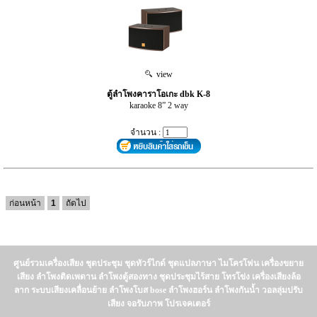
view
ตู้ลำโพงคาราโอเกะ dbk K-8
karaoke 8” 2 way
จำนวน :
ก่อนหน้า
1
ถัดไป
ศูนย์รวมเครื่องเสียง ชุดประชุม ชุดทัวร์ไกด์ ชุดแปลภาษา ไมโครโฟน เครื่องขยาย
เสียง ลำโพงติดเพดาน ลำโพงตู้สองทาง ชุดประชุมไร้สาย โทรโข่ง เครื่องเสียงล้อ
ลาก ระบบเสียงเคลื่อนย้าย ลำโพงโบส bose ลำโพงฮอร์น ลำโพงกันน้ำ วอลลุ่มปรับ
เสียง จอรับภาพ โปรเจคเตอร์