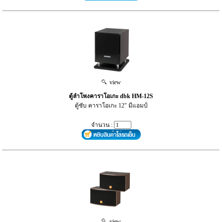
view
ตู้ลำโพงคาราโอเกะ dbk HM-12S
ตู้ซับ คาราโอเกะ 12" มีแอมป์
จำนวน :
view