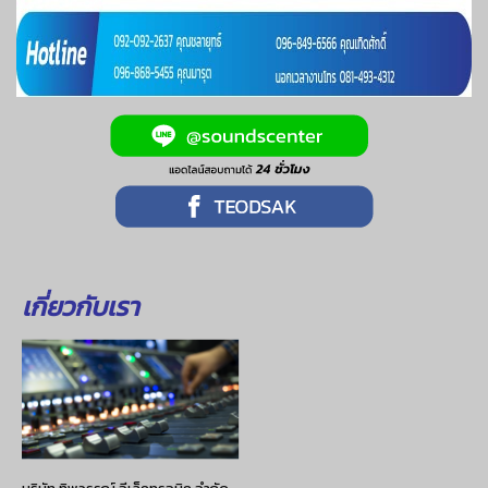
เกี่ยวกับเรา
บริษัท ทิพวรรณ์ อีเล็คทรอนิค จำกัด