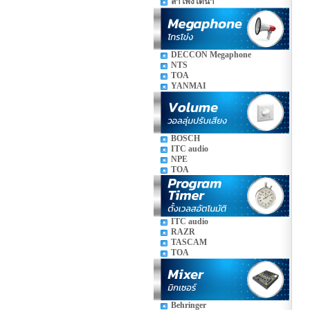
ลำโพงใต้น้ำ
DECCON Megaphone
NTS
TOA
YANMAI
BOSCH
ITC audio
NPE
TOA
ITC audio
RAZR
TASCAM
TOA
Behringer