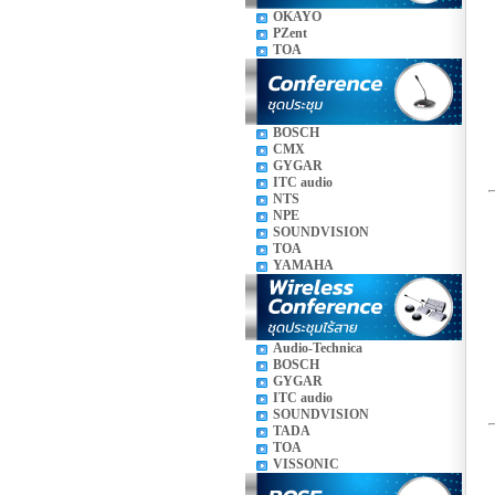
OKAYO
PZent
TOA
BOSCH
CMX
GYGAR
ITC audio
NTS
NPE
SOUNDVISION
TOA
YAMAHA
Audio-Technica
BOSCH
GYGAR
ITC audio
SOUNDVISION
TADA
TOA
VISSONIC