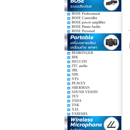
BOSE Professional
BOSE Controller
BOSE power amplifier
BOSE Home Audio
BOSE Personal
BEHRINGER
BIK
DECCON
ITC audio
JBL
NPE
NTS
PEAVEY
SHERMAN
SOUND VISION
TEV
TADA
TNK
XXL
YAMAHA