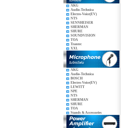
AKG
Audio-Technica
Electro-Voice(EV)
NTS
SENNHEISER
SHERMAN
SHURE
SOUNDVISION
TOA
Trantec
XXL
AKG
Audio-Technica
BOSCH
Electro-Voice(EV)
LEWITT
NPE
NTS
SHERMAN
SHURE
TOA
Stands & Accessories