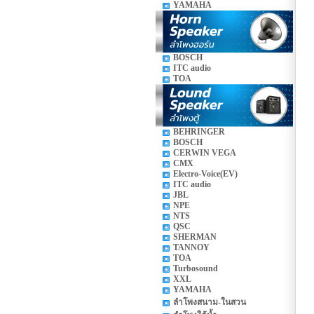
YAMAHA
BOSCH
ITC audio
TOA
BEHRINGER
BOSCH
CERWIN VEGA
CMX
Electro-Voice(EV)
ITC audio
JBL
NPE
NTS
QSC
SHERMAN
TANNOY
TOA
Turbosound
XXL
YAMAHA
ลำโพงสนาม-ในสวน