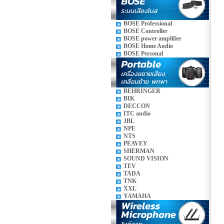
BOSE Professional
BOSE Controller
BOSE power amplifier
BOSE Home Audio
BOSE Personal
BEHRINGER
BIK
DECCON
ITC audio
JBL
NPE
NTS
PEAVEY
SHERMAN
SOUND VISION
TEV
TADA
TNK
XXL
YAMAHA