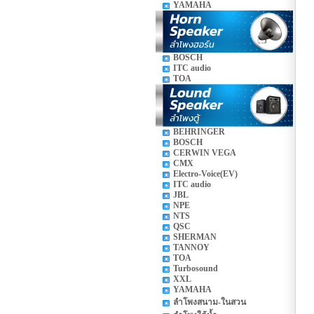
YAMAHA
BOSCH
ITC audio
TOA
BEHRINGER
BOSCH
CERWIN VEGA
CMX
Electro-Voice(EV)
ITC audio
JBL
NPE
NTS
QSC
SHERMAN
TANNOY
TOA
Turbosound
XXL
YAMAHA
ลำโพงสนาม-ในสวน