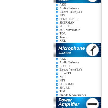
AKG
Audio-Technica
Electro-Voice(EV)
NTS
SENNHEISER
SHERMAN
SHURE
SOUNDVISION
TOA
Trantec
XXL
AKG
Audio-Technica
BOSCH
Electro-Voice(EV)
LEWITT
NPE
NTS
SHERMAN
SHURE
TOA
Stands & Accessories