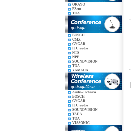
OKAYO
PZent
TOA
BOSCH
CMX
GYGAR
ITC audio
NTS
NPE
SOUNDVISION
TOA
YAMAHA
Audio-Technica
BOSCH
GYGAR
ITC audio
SOUNDVISION
TADA
TOA
VISSONIC