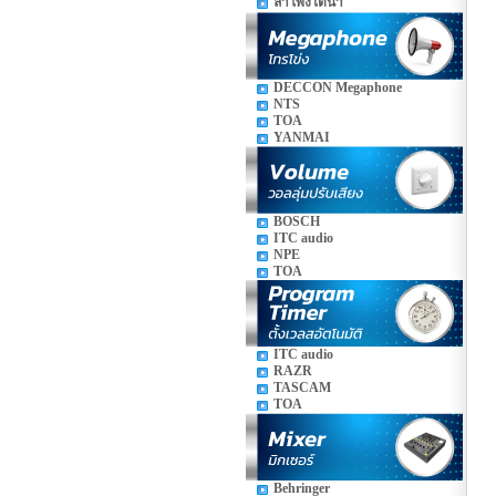
ลำโพงใต้น้ำ
DECCON Megaphone
NTS
TOA
YANMAI
BOSCH
ITC audio
NPE
TOA
ITC audio
RAZR
TASCAM
TOA
Behringer