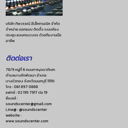
บริษัท ทิพวรรณ์ อีเล็คทรอนิค จำกัด
จำหน่าย ออกแบบ ติดตั้ง ระบบห้อง
ประชุม แบบครบวงจร ด้วยทีมงานมือ
อาชีพ
ติดต่อเรา
78/9 หมู่ที่ 6 ถนนกาญจนาภิเษก
ตำบลบางรักพัฒนา อำเภอ
บางบัวทอง จังหวัดนนทบุรี 11110
โทร :
061 897 0888
แฟกซ์ :
02 195 7917 ต่อ 19
อีเมลล์ :
soundscenter@gmail.com
Line@ : @soundscenter
website :
www.soundscenter.com