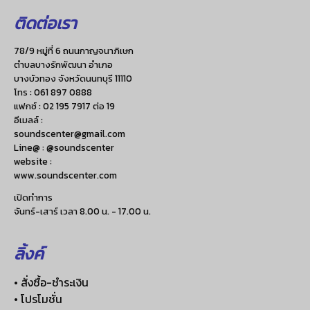
ติดต่อเรา
78/9 หมู่ที่ 6 ถนนกาญจนาภิเษก
ตำบลบางรักพัฒนา อำเภอ
บางบัวทอง จังหวัดนนทบุรี 11110
โทร :
061 897 0888
แฟกซ์ :
02 195 7917 ต่อ 19
อีเมลล์ :
soundscenter@gmail.com
Line@ : @soundscenter
website :
www.soundscenter.com
เปิดทำการ
จันทร์-เสาร์ เวลา 8.00 น. - 17.00 น.
ลิ้งค์
• สั่งซื้อ-ชำระเงิน
• โปรโมชั่น