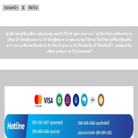
ก่อนหน้า
1
ถัดไป
ศูนย์รวมเครื่องเสียง ชุดประชุม ชุดทัวร์ไกด์ ชุดแปลภาษา ไมโครโฟน เครื่องขยาย
เสียง ลำโพงติดเพดาน ลำโพงตู้สองทาง ชุดประชุมไร้สาย โทรโข่ง เครื่องเสียงล้อ
ลาก ระบบเสียงเคลื่อนย้าย ลำโพงโบส bose ลำโพงฮอร์น ลำโพงกันน้ำ วอลลุ่มปรับ
เสียง จอรับภาพ โปรเจคเตอร์