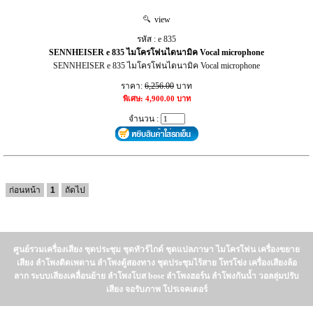
view
รหัส : e 835
SENNHEISER e 835 ไมโครโฟนไดนามิค Vocal microphone
SENNHEISER e 835 ไมโครโฟนไดนามิค Vocal microphone
ราคา:
6,256.00
บาท
พิเศษ: 4,900.00 บาท
จำนวน :
ก่อนหน้า
1
ถัดไป
ศูนย์รวมเครื่องเสียง ชุดประชุม ชุดทัวร์ไกด์ ชุดแปลภาษา ไมโครโฟน เครื่องขยาย
เสียง ลำโพงติดเพดาน ลำโพงตู้สองทาง ชุดประชุมไร้สาย โทรโข่ง เครื่องเสียงล้อ
ลาก ระบบเสียงเคลื่อนย้าย ลำโพงโบส bose ลำโพงฮอร์น ลำโพงกันน้ำ วอลลุ่มปรับ
เสียง จอรับภาพ โปรเจคเตอร์