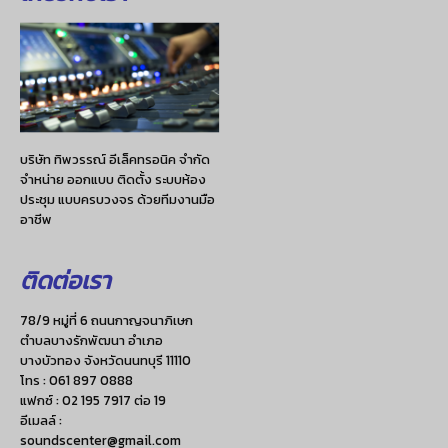
บริษัท ทิพวรรณ์ อีเล็คทรอนิค จำกัด
จำหน่าย ออกแบบ ติดตั้ง ระบบห้อง
ประชุม แบบครบวงจร ด้วยทีมงานมือ
อาชีพ
ติดต่อเรา
78/9 หมู่ที่ 6 ถนนกาญจนาภิเษก
ตำบลบางรักพัฒนา อำเภอ
บางบัวทอง จังหวัดนนทบุรี 11110
โทร :
061 897 0888
แฟกซ์ :
02 195 7917 ต่อ 19
อีเมลล์ :
soundscenter@gmail.com