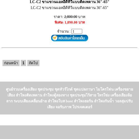
LC-C2 ขาแขวนแอลอีดีทีวีแบบติดเพดาน 36"-65"
LC-C2 ขาแขวนแอลอีดีทีวีแบบติดเพดาน 36"-65"
ราคา:
2,800.00
บาท
พิเศษ: 1,890.00 บาท
จำนวน :
ก่อนหน้า
1
ถัดไป
ศูนย์รวมเครื่องเสียง ชุดประชุม ชุดทัวร์ไกด์ ชุดแปลภาษา ไมโครโฟน เครื่องขยาย
เสียง ลำโพงติดเพดาน ลำโพงตู้สองทาง ชุดประชุมไร้สาย โทรโข่ง เครื่องเสียงล้อ
ลาก ระบบเสียงเคลื่อนย้าย ลำโพงโบส bose ลำโพงฮอร์น ลำโพงกันน้ำ วอลลุ่มปรับ
เสียง จอรับภาพ โปรเจคเตอร์