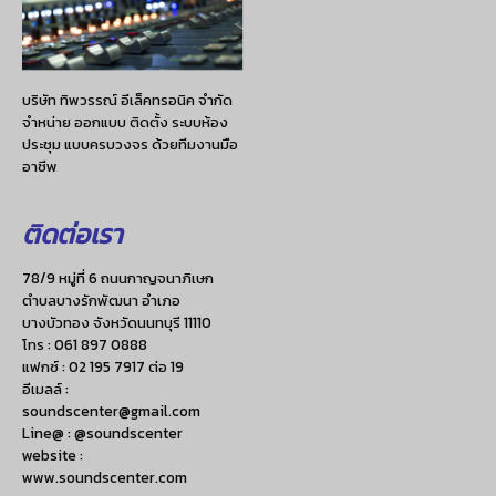
บริษัท ทิพวรรณ์ อีเล็คทรอนิค จำกัด
จำหน่าย ออกแบบ ติดตั้ง ระบบห้อง
ประชุม แบบครบวงจร ด้วยทีมงานมือ
อาชีพ
ติดต่อเรา
78/9 หมู่ที่ 6 ถนนกาญจนาภิเษก
ตำบลบางรักพัฒนา อำเภอ
บางบัวทอง จังหวัดนนทบุรี 11110
โทร :
061 897 0888
แฟกซ์ :
02 195 7917 ต่อ 19
อีเมลล์ :
soundscenter@gmail.com
Line@ : @soundscenter
website :
www.soundscenter.com