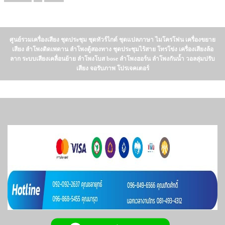
ศูนย์รวมเครื่องเสียง ชุดประชุม ชุดทัวร์ไกด์ ชุดแปลภาษา ไมโครโฟน เครื่องขยาย
เสียง ลำโพงติดเพดาน ลำโพงตู้สองทาง ชุดประชุมไร้สาย โทรโข่ง เครื่องเสียงล้อ
ลาก ระบบเสียงเคลื่อนย้าย ลำโพงโบส bose ลำโพงฮอร์น ลำโพงกันน้ำ วอลลุ่มปรับ
เสียง จอรับภาพ โปรเจคเตอร์