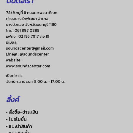
ติดต่อเรา
78/9 หมู่ที่ 6 ถนนกาญจนาภิเษก
ตำบลบางรักพัฒนา อำเภอ
บางบัวทอง จังหวัดนนทบุรี 11110
โทร :
061 897 0888
แฟกซ์ :
02 195 7917 ต่อ 19
อีเมลล์ :
soundscenter@gmail.com
Line@ : @soundscenter
website :
www.soundscenter.com
เปิดทำการ
จันทร์-เสาร์ เวลา 8.00 น. - 17.00 น.
ลิ้งค์
• สั่งซื้อ-ชำระเงิน
• โปรโมชั่น
• แนะนำสินค้า