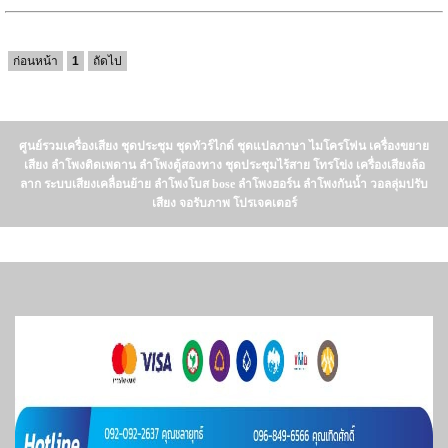
ก่อนหน้า
1
ถัดไป
ศูนย์รวมเครื่องเสียง ชุดประชุม ชุดทัวร์ไกด์ ชุดแปลภาษา ไมโครโฟน เครื่องขยาย
เสียง ลำโพงติดเพดาน ลำโพงตู้สองทาง ชุดประชุมไร้สาย โทรโข่ง เครื่องเสียงล้อ
ลาก ระบบเสียงเคลื่อนย้าย ลำโพงโบส bose ลำโพงฮอร์น ลำโพงกันน้ำ วอลลุ่มปรับ
เสียง จอรับภาพ โปรเจคเตอร์