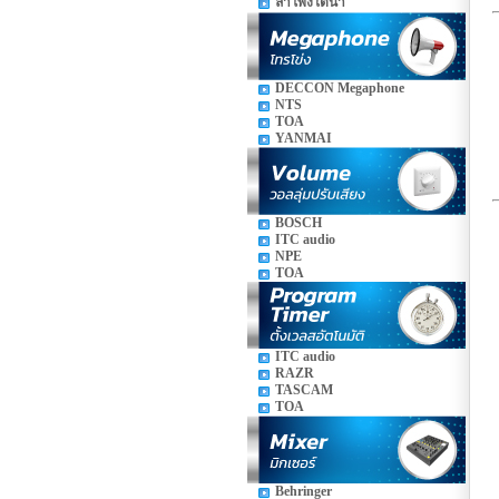
ลำโพงใต้น้ำ
DECCON Megaphone
NTS
TOA
YANMAI
BOSCH
ITC audio
NPE
TOA
ITC audio
RAZR
TASCAM
TOA
Behringer