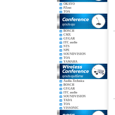
OKAYO
PZent
TOA
BOSCH
CMX
GYGAR
ITC audio
NTS
NPE
SOUNDVISION
TOA
YAMAHA
Audio-Technica
BOSCH
GYGAR
ITC audio
SOUNDVISION
TADA
TOA
VISSONIC