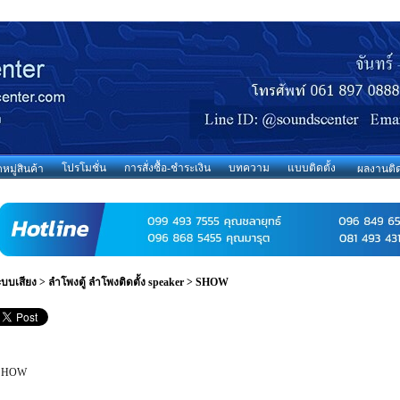
โปรโมชั่น
การสั่งซื้อ-ชำระเงิน
บทความ
แบบติดตั้ง
มู่สินค้า
ผลงานติด
ะบบเสียง
>
ลำโพงตู้ ลำโพงติดตั้ง speaker
>
SHOW
SHOW