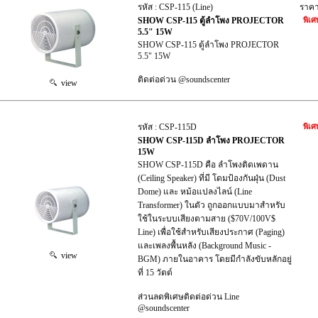
รหัส : CSP-115 (Line)
ราค
SHOW CSP-115 ตู้ลำโพง PROJECTOR
พิเศ
5.5" 15W
SHOW CSP-115 ตู้ลำโพง PROJECTOR
5.5" 15W
ติดต่อด่วน @soundscenter
view
รหัส : CSP-115D
พิเศ
SHOW CSP-115D ลำโพง PROJECTOR
15W
SHOW CSP-115D คือ ลำโพงติดเพดาน
(Ceiling Speaker) ที่มี โดมป้องกันฝุ่น (Dust
Dome) และ หม้อแปลงไลน์ (Line
Transformer) ในตัว ถูกออกแบบมาสำหรับ
ใช้ในระบบเสียงตามสาย ($70V/100V$
Line) เพื่อใช้สำหรับเสียงประกาศ (Paging)
และเพลงพื้นหลัง (Background Music -
view
BGM) ภายในอาคาร โดยมีกำลังขับหลักอยู่
ที่ 15 วัตต์
ส่วนลดพิเศษติดต่อด่วน Line
@soundscenter