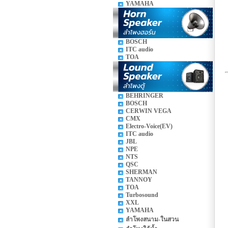
YAMAHA
BOSCH
ITC audio
TOA
BEHRINGER
BOSCH
CERWIN VEGA
CMX
Electro-Voice(EV)
ITC audio
JBL
NPE
NTS
QSC
SHERMAN
TANNOY
TOA
Turbosound
XXL
YAMAHA
ลำโพงสนาม-ในสวน