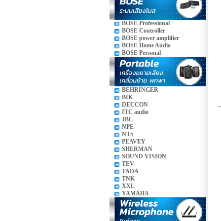
BOSE Professional
BOSE Controller
BOSE power amplifier
BOSE Home Audio
BOSE Personal
BEHRINGER
BIK
DECCON
ITC audio
JBL
NPE
NTS
PEAVEY
SHERMAN
SOUND VISION
TEV
TADA
TNK
XXL
YAMAHA