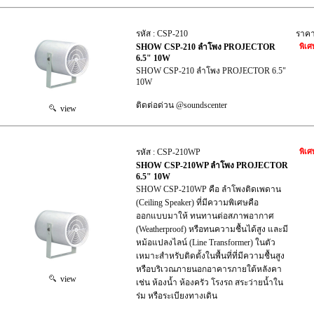
รหัส : CSP-210
ราค
SHOW CSP-210 ลำโพง PROJECTOR
พิเศ
6.5" 10W
SHOW CSP-210 ลำโพง PROJECTOR 6.5"
10W
ติดต่อด่วน @soundscenter
view
รหัส : CSP-210WP
พิเศ
SHOW CSP-210WP ลำโพง PROJECTOR
6.5" 10W
SHOW CSP-210WP คือ ลำโพงติดเพดาน
(Ceiling Speaker) ที่มีความพิเศษคือ
ออกแบบมาให้ ทนทานต่อสภาพอากาศ
(Weatherproof) หรือทนความชื้นได้สูง และมี
หม้อแปลงไลน์ (Line Transformer) ในตัว
เหมาะสำหรับติดตั้งในพื้นที่ที่มีความชื้นสูง
หรือบริเวณภายนอกอาคารภายใต้หลังคา
view
เช่น ห้องน้ำ ห้องครัว โรงรถ สระว่ายน้ำใน
ร่ม หรือระเบียงทางเดิน