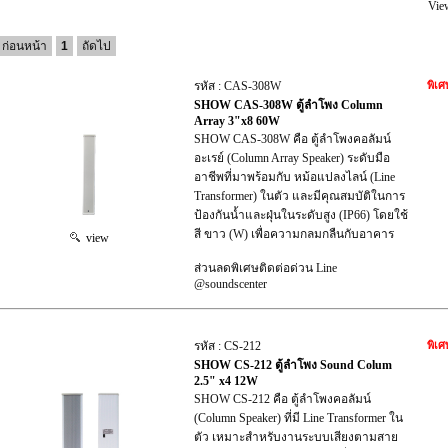
Vie
ก่อนหน้า
1
ถัดไป
รหัส : CAS-308W
พิเศ
SHOW CAS-308W ตู้ลำโพง Column
Array 3"x8 60W
SHOW CAS-308W คือ ตู้ลำโพงคอลัมน์
อะเรย์ (Column Array Speaker) ระดับมือ
อาชีพที่มาพร้อมกับ หม้อแปลงไลน์ (Line
Transformer) ในตัว และมีคุณสมบัติในการ
ป้องกันน้ำและฝุ่นในระดับสูง (IP66) โดยใช้
สี ขาว (W) เพื่อความกลมกลืนกับอาคาร
view
ส่วนลดพิเศษติดต่อด่วน Line
@soundscenter
รหัส : CS-212
พิเศ
SHOW CS-212 ตู้ลำโพง Sound Colum
2.5" x4 12W
SHOW CS-212 คือ ตู้ลำโพงคอลัมน์
(Column Speaker) ที่มี Line Transformer ใน
ตัว เหมาะสำหรับงานระบบเสียงตามสาย