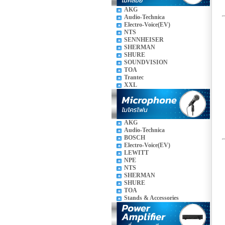
AKG
Audio-Technica
Electro-Voice(EV)
NTS
SENNHEISER
SHERMAN
SHURE
SOUNDVISION
TOA
Trantec
XXL
AKG
Audio-Technica
BOSCH
Electro-Voice(EV)
LEWITT
NPE
NTS
SHERMAN
SHURE
TOA
Stands & Accessories