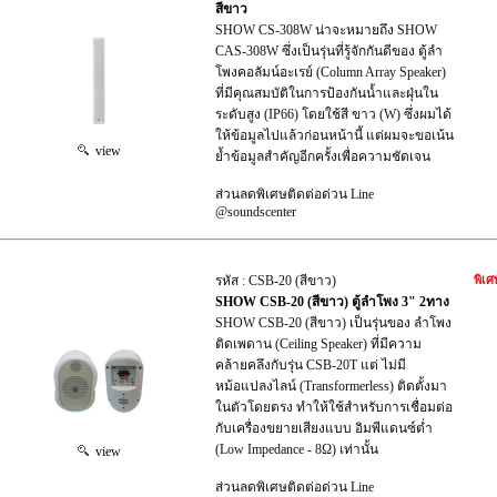
สีขาว
SHOW CS-308W น่าจะหมายถึง SHOW
CAS-308W ซึ่งเป็นรุ่นที่รู้จักกันดีของ ตู้ลำ
โพงคอลัมน์อะเรย์ (Column Array Speaker)
ที่มีคุณสมบัติในการป้องกันน้ำและฝุ่นใน
ระดับสูง (IP66) โดยใช้สี ขาว (W) ซึ่งผมได้
ให้ข้อมูลไปแล้วก่อนหน้านี้ แต่ผมจะขอเน้น
view
ย้ำข้อมูลสำคัญอีกครั้งเพื่อความชัดเจน
ส่วนลดพิเศษติดต่อด่วน Line
@soundscenter
รหัส : CSB-20 (สีขาว)
พิเศ
SHOW CSB-20 (สีขาว) ตู้ลำโพง 3" 2ทาง
SHOW CSB-20 (สีขาว) เป็นรุ่นของ ลำโพง
ติดเพดาน (Ceiling Speaker) ที่มีความ
คล้ายคลึงกับรุ่น CSB-20T แต่ ไม่มี
หม้อแปลงไลน์ (Transformerless) ติดตั้งมา
ในตัวโดยตรง ทำให้ใช้สำหรับการเชื่อมต่อ
กับเครื่องขยายเสียงแบบ อิมพีแดนซ์ต่ำ
(Low Impedance - 8Ω) เท่านั้น
view
ส่วนลดพิเศษติดต่อด่วน Line