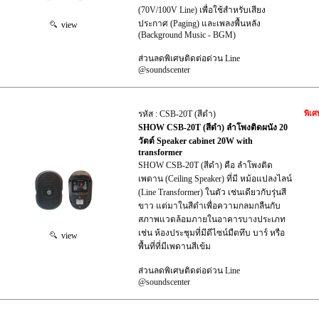
(70V/100V Line) เพื่อใช้สำหรับเสียง
ประกาศ (Paging) และเพลงพื้นหลัง
view
(Background Music - BGM)
ส่วนลดพิเศษติดต่อด่วน Line
@soundscenter
รหัส : CSB-20T (สีดำ)
พิเศ
SHOW CSB-20T (สีดำ) ลำโพงติดผนัง 20
วัตต์ Speaker cabinet 20W with
transformer
SHOW CSB-20T (สีดำ) คือ ลำโพงติด
เพดาน (Ceiling Speaker) ที่มี หม้อแปลงไลน์
(Line Transformer) ในตัว เช่นเดียวกับรุ่นสี
ขาว แต่มาในสีดำเพื่อความกลมกลืนกับ
สภาพแวดล้อมภายในอาคารบางประเภท
เช่น ห้องประชุมที่มีดีไซน์มืดทึบ บาร์ หรือ
view
พื้นที่ที่มีเพดานสีเข้ม
ส่วนลดพิเศษติดต่อด่วน Line
@soundscenter