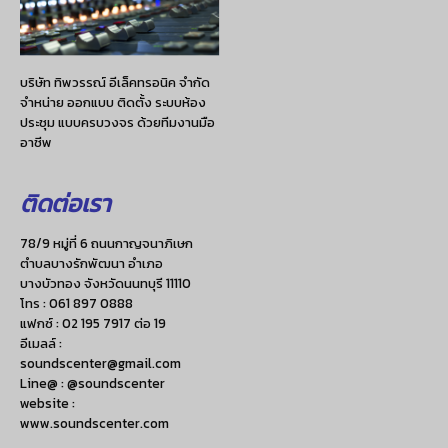
บริษัท ทิพวรรณ์ อีเล็คทรอนิค จำกัด
จำหน่าย ออกแบบ ติดตั้ง ระบบห้อง
ประชุม แบบครบวงจร ด้วยทีมงานมือ
อาชีพ
ติดต่อเรา
78/9 หมู่ที่ 6 ถนนกาญจนาภิเษก
ตำบลบางรักพัฒนา อำเภอ
บางบัวทอง จังหวัดนนทบุรี 11110
โทร :
061 897 0888
แฟกซ์ :
02 195 7917 ต่อ 19
อีเมลล์ :
soundscenter@gmail.com
Line@ : @soundscenter
website :
www.soundscenter.com