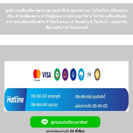
ศูนย์รวมเครื่องเสียง ชุดประชุม ชุดทัวร์ไกด์ ชุดแปลภาษา ไมโครโฟน เครื่องขยาย
เสียง ลำโพงติดเพดาน ลำโพงตู้สองทาง ชุดประชุมไร้สาย โทรโข่ง เครื่องเสียงล้อ
ลาก ระบบเสียงเคลื่อนย้าย ลำโพงโบส bose ลำโพงฮอร์น ลำโพงกันน้ำ วอลลุ่มปรับ
เสียง จอรับภาพ โปรเจคเตอร์