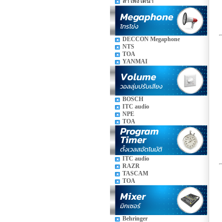
ลำโพงใต้น้ำ
DECCON Megaphone
NTS
TOA
YANMAI
BOSCH
ITC audio
NPE
TOA
ITC audio
RAZR
TASCAM
TOA
Behringer