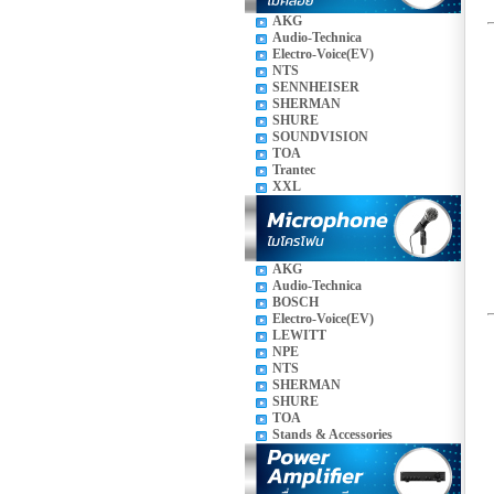
AKG
Audio-Technica
Electro-Voice(EV)
NTS
SENNHEISER
SHERMAN
SHURE
SOUNDVISION
TOA
Trantec
XXL
AKG
Audio-Technica
BOSCH
Electro-Voice(EV)
LEWITT
NPE
NTS
SHERMAN
SHURE
TOA
Stands & Accessories