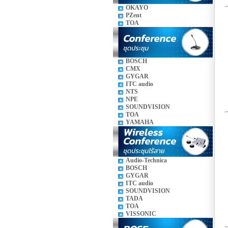
OKAYO
PZent
TOA
BOSCH
CMX
GYGAR
ITC audio
NTS
NPE
SOUNDVISION
TOA
YAMAHA
Audio-Technica
BOSCH
GYGAR
ITC audio
SOUNDVISION
TADA
TOA
VISSONIC