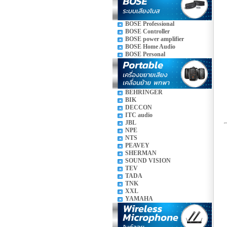
BOSE Professional
BOSE Controller
BOSE power amplifier
BOSE Home Audio
BOSE Personal
BEHRINGER
BIK
DECCON
ITC audio
JBL
NPE
NTS
PEAVEY
SHERMAN
SOUND VISION
TEV
TADA
TNK
XXL
YAMAHA