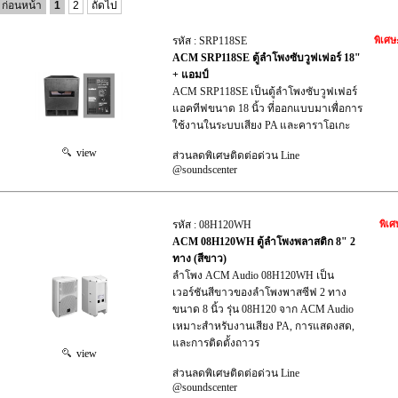
ก่อนหน้า
1
2
ถัดไป
รหัส : SRP118SE
พิเศษ
ACM SRP118SE ตู้ลำโพงซับวูฟเฟอร์ 18"
+ แอมป์
ACM SRP118SE เป็นตู้ลำโพงซับวูฟเฟอร์
แอคทีฟขนาด 18 นิ้ว ที่ออกแบบมาเพื่อการ
ใช้งานในระบบเสียง PA และคาราโอเกะ
view
ส่วนลดพิเศษติดต่อด่วน Line
@soundscenter
รหัส : 08H120WH
พิเศ
ACM 08H120WH ตู้ลำโพงพลาสติก 8" 2
ทาง (สีขาว)
ลำโพง ACM Audio 08H120WH เป็น
เวอร์ชันสีขาวของลำโพงพาสซีฟ 2 ทาง
ขนาด 8 นิ้ว รุ่น 08H120 จาก ACM Audio
เหมาะสำหรับงานเสียง PA, การแสดงสด,
และการติดตั้งถาวร
view
ส่วนลดพิเศษติดต่อด่วน Line
@soundscenter