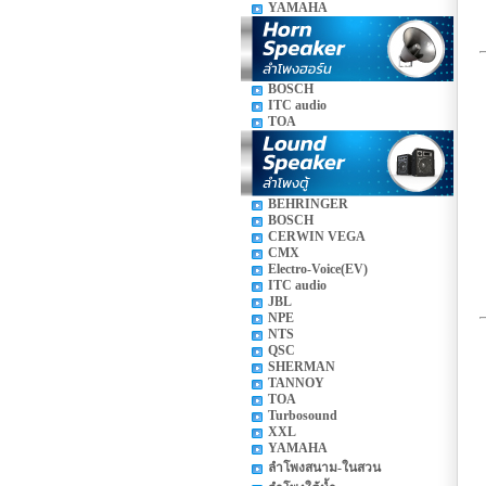
YAMAHA
BOSCH
ITC audio
TOA
BEHRINGER
BOSCH
CERWIN VEGA
CMX
Electro-Voice(EV)
ITC audio
JBL
NPE
NTS
QSC
SHERMAN
TANNOY
TOA
Turbosound
XXL
YAMAHA
ลำโพงสนาม-ในสวน