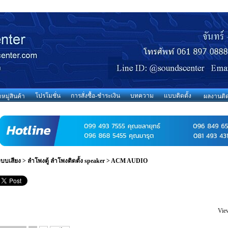
โปรโมชั่น
การสั่งซื้อ-ชำระเงิน
บทความ
แบบติดตั้ง
มู่สินค้า
ผลงานติด
ะบบเสียง
>
ลำโพงตู้ ลำโพงติดตั้ง speaker
>
ACM AUDIO
Vie