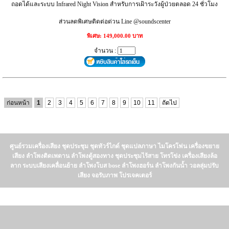
ถอดได้และระบบ Infrared Night Vision สำหรับการเฝ้าระวังผู้ป่วยตลอด 24 ชั่วโมง
ส่วนลดพิเศษติดต่อด่วน Line @soundscenter
พิเศษ: 149,000.00 บาท
จำนวน :
ก่อนหน้า
1
2
3
4
5
6
7
8
9
10
11
ถัดไป
ศูนย์รวมเครื่องเสียง ชุดประชุม ชุดทัวร์ไกด์ ชุดแปลภาษา ไมโครโฟน เครื่องขยาย
เสียง ลำโพงติดเพดาน ลำโพงตู้สองทาง ชุดประชุมไร้สาย โทรโข่ง เครื่องเสียงล้อ
ลาก ระบบเสียงเคลื่อนย้าย ลำโพงโบส bose ลำโพงฮอร์น ลำโพงกันน้ำ วอลลุ่มปรับ
เสียง จอรับภาพ โปรเจคเตอร์