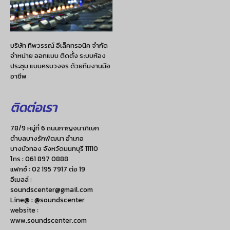
บริษัท ทิพวรรณ์ อีเล็คทรอนิค จำกัด
จำหน่าย ออกแบบ ติดตั้ง ระบบห้อง
ประชุม แบบครบวงจร ด้วยทีมงานมือ
อาชีพ
ติดต่อเรา
78/9 หมู่ที่ 6 ถนนกาญจนาภิเษก
ตำบลบางรักพัฒนา อำเภอ
บางบัวทอง จังหวัดนนทบุรี 11110
โทร :
061 897 0888
แฟกซ์ :
02 195 7917 ต่อ 19
อีเมลล์ :
soundscenter@gmail.com
Line@ : @soundscenter
website :
www.soundscenter.com