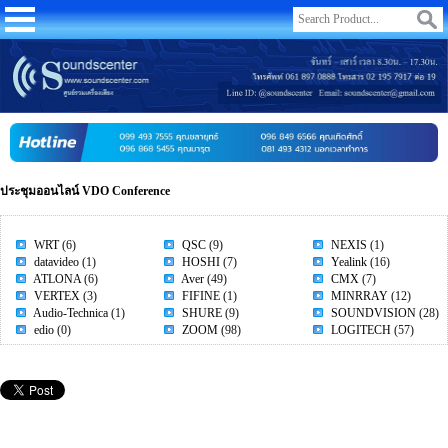
ประชุมออนไลน์ VDO Conference
WRT
(6)
QSC
(9)
NEXIS
(1)
datavideo
(1)
HOSHI
(7)
Yealink
(16)
ATLONA
(6)
Aver
(49)
CMX
(7)
VERTEX
(3)
FIFINE
(1)
MINRRAY
(12)
Audio-Technica
(1)
SHURE
(9)
SOUNDVISION
(28)
edio
(0)
ZOOM
(98)
LOGITECH
(57)