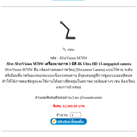
view
รหัส : AVerVision M70W
AVer AVerVision M70W เครื่องฉายภาพ 3 มิติ 4K Ultra HD 13-megapixel camera
AVerVision M70W คือ กล้องถ่ายทอดภาพวัตถุ (Document Camera) แบบไร้สาย ระดับ
พรีเมียมที่มาพร้อมแขนกลแบบแข็งแรงทนทาน มีจุดเด่นอยู่ที่การซูมแบบออปติคอล
ทำให้ได้ภาพคมชัดสูงและใช้งานได้อย่างยืดหยุ่นในสภาพแวดล้อมต่างๆ เช่น ห้องเรียน
และการนำเสนอ
ส่วนลดพิเศษติดต่อด่วน Line @soundscenter
พิเศษ: 42,900.00 บาท
จำนวน :