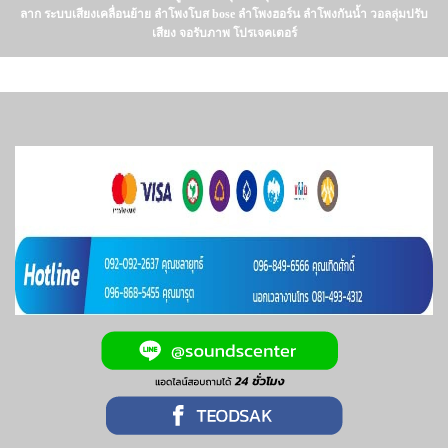
ลาก ระบบเสียงเคลื่อนย้าย ลำโพงโบส bose ลำโพงฮอร์น ลำโพงกันน้ำ วอลลุ่มปรับ
เสียง จอรับภาพ โปรเจคเตอร์