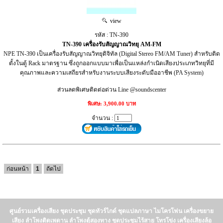
view
รหัส : TN-390
TN-390 เครื่องรับสัญญาณวิทยุ AM-FM
NPE TN-390 เป็นเครื่องรับสัญญาณวิทยุดิจิทัล (Digital Stereo FM/AM Tuner) สำหรับติด
ตั้งในตู้ Rack มาตรฐาน ซึ่งถูกออกแบบมาเพื่อเป็นแหล่งกำเนิดเสียงประเภทวิทยุที่มี
คุณภาพและความเสถียรสำหรับงานระบบเสียงระดับมืออาชีพ (PA System)
ส่วนลดพิเศษติดต่อด่วน Line @soundscenter
พิเศษ: 3,900.00 บาท
จำนวน :
ก่อนหน้า
1
ถัดไป
ศูนย์รวมเครื่องเสียง ชุดประชุม ชุดทัวร์ไกด์ ชุดแปลภาษา ไมโครโฟน เครื่องขยาย
เสียง ลำโพงติดเพดาน ลำโพงตู้สองทาง ชุดประชุมไร้สาย โทรโข่ง เครื่องเสียงล้อ