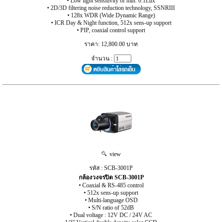
• Low light sensitivity of min. 0.1Lux
• 2D/3D filtering noise reduction technology, SSNRIII
• 128x WDR (Wide Dynamic Range)
• ICR Day & Night function, 512x sens-up support
• PIP, coaxial control support
ราคา: 12,800.00 บาท
จำนวน :
view
รหัส : SCB-3001P
กล้องวงจรปิด SCB-3001P
• Coaxial & RS-485 control
• 512x sens-up support
• Multi-language OSD
• S/N ratio of 52dB
• Dual voltage : 12V DC / 24V AC