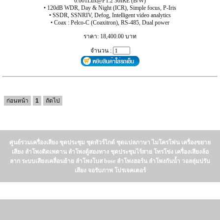
0.001Lux@F1.2 30IRE (B/W)
• 120dB WDR, Day & Night (ICR), Simple focus, P-Iris
• SSDR, SSNRIV, Defog, Intelligent video analytics
• Coax : Pelco-C (Coaxitron), RS-485, Dual power
ราคา: 18,400.00 บาท
จำนวน :
ก่อนหน้า
1
ถัดไป
ศูนย์รวมเครื่องเสียง ชุดประชุม ชุดทัวร์ไกด์ ชุดแปลภาษา ไมโครโฟน เครื่องขยาย
เสียง ลำโพงติดเพดาน ลำโพงตู้สองทาง ชุดประชุมไร้สาย โทรโข่ง เครื่องเสียงล้อ
ลาก ระบบเสียงเคลื่อนย้าย ลำโพงโบส bose ลำโพงฮอร์น ลำโพงกันน้ำ วอลลุ่มปรับ
เสียง จอรับภาพ โปรเจคเตอร์