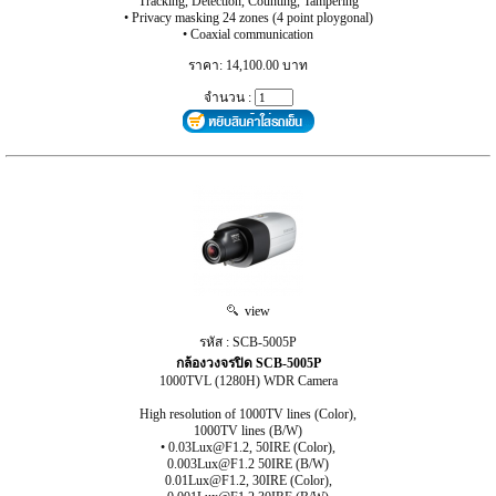
Tracking, Detection, Counting, Tampering
• Privacy masking 24 zones (4 point ploygonal)
• Coaxial communication
ราคา: 14,100.00 บาท
จำนวน :
view
รหัส : SCB-5005P
กล้องวงจรปิด SCB-5005P
1000TVL (1280H) WDR Camera
High resolution of 1000TV lines (Color),
1000TV lines (B/W)
• 0.03Lux@F1.2, 50IRE (Color),
0.003Lux@F1.2 50IRE (B/W)
0.01Lux@F1.2, 30IRE (Color),