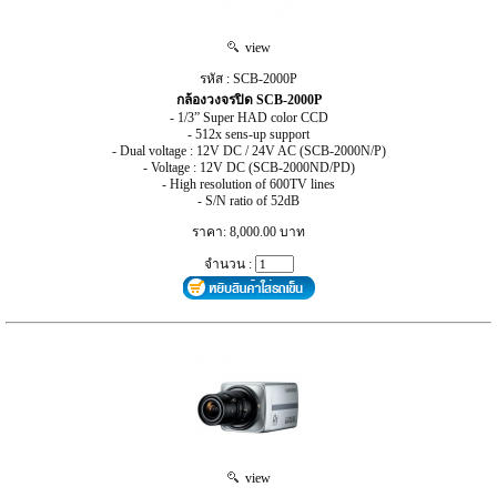
view
รหัส : SCB-2000P
กล้องวงจรปิด SCB-2000P
- 1/3” Super HAD color CCD
- 512x sens-up support
- Dual voltage : 12V DC / 24V AC (SCB-2000N/P)
- Voltage : 12V DC (SCB-2000ND/PD)
- High resolution of 600TV lines
- S/N ratio of 52dB
ราคา: 8,000.00 บาท
จำนวน :
view