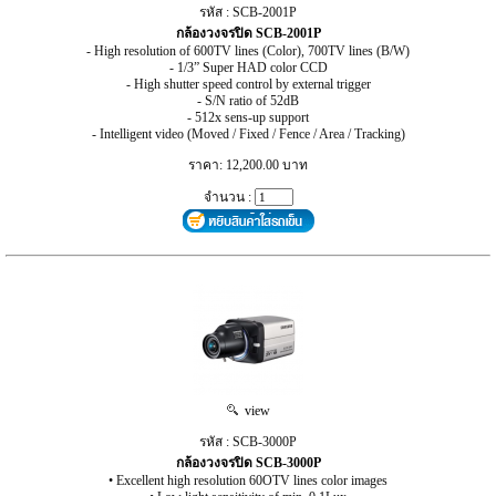
รหัส : SCB-2001P
กล้องวงจรปิด SCB-2001P
- High resolution of 600TV lines (Color), 700TV lines (B/W)
- 1/3” Super HAD color CCD
- High shutter speed control by external trigger
- S/N ratio of 52dB
- 512x sens-up support
- Intelligent video (Moved / Fixed / Fence / Area / Tracking)
ราคา: 12,200.00 บาท
จำนวน :
view
รหัส : SCB-3000P
กล้องวงจรปิด SCB-3000P
• Excellent high resolution 60OTV lines color images