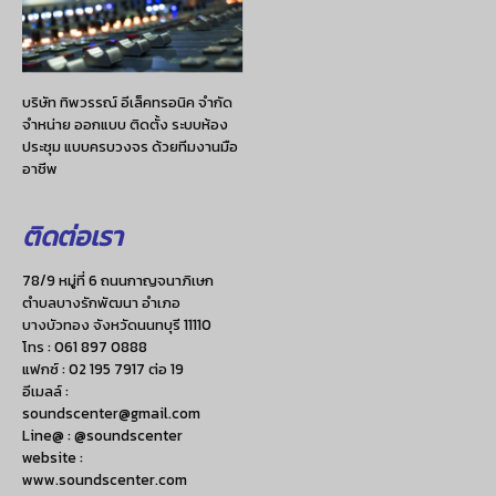
บริษัท ทิพวรรณ์ อีเล็คทรอนิค จำกัด
จำหน่าย ออกแบบ ติดตั้ง ระบบห้อง
ประชุม แบบครบวงจร ด้วยทีมงานมือ
อาชีพ
ติดต่อเรา
78/9 หมู่ที่ 6 ถนนกาญจนาภิเษก
ตำบลบางรักพัฒนา อำเภอ
บางบัวทอง จังหวัดนนทบุรี 11110
โทร :
061 897 0888
แฟกซ์ :
02 195 7917 ต่อ 19
อีเมลล์ :
soundscenter@gmail.com
Line@ : @soundscenter
website :
www.soundscenter.com