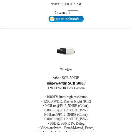
ราคา: 7,900.00 บาท
จำนวน :
view
รหัส : SCB-5003P
กล้องวงจรปิด SCB-5003P
1280H WDR Box Camera
• 1000TV lines high resolution
• 120dB WDR, Day & Night (ICR)
• 0.03Lux@F1.2, 50IRE (Color),
0.003Lux@F1.2 50IRE (B/W)
0.01Lux@F1.2, 30IRE (Color),
0.001Lux@F1.2 30IRE (B/W)
• SSDR, SSNR IV, Defog
• Video analytics : Fixed/Moved, Fence,