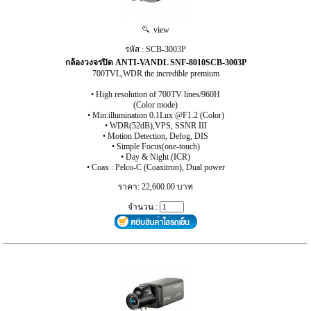
view
รหัส : SCB-3003P
กล้องวงจรปิด ANTI-VANDL SNF-8010SCB-3003P
700TVL,WDR the incredible premium
• High resolution of 700TV lines/960H
(Color mode)
• Min.illumination 0.1Lux @F1.2 (Color)
• WDR(52dB),VPS, SSNR III
• Motion Detection, Defog, DIS
• Simple Focus(one-touch)
• Day & Night (ICR)
• Coax : Pelco-C (Coaxitron), Dual power
ราคา: 22,600.00 บาท
จำนวน :