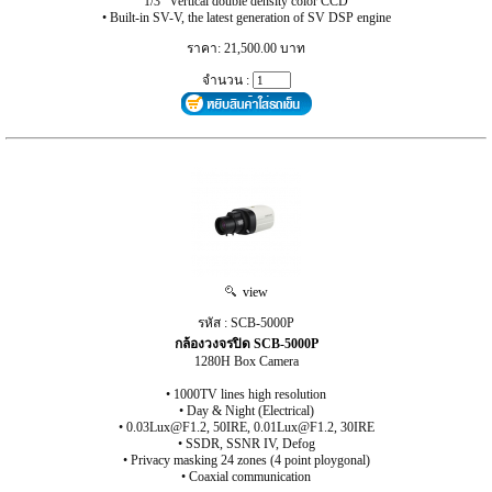
1/3” Vertical double density color CCD
• Built-in SV-V, the latest generation of SV DSP engine
ราคา: 21,500.00 บาท
จำนวน :
view
รหัส : SCB-5000P
กล้องวงจรปิด SCB-5000P
1280H Box Camera
• 1000TV lines high resolution
• Day & Night (Electrical)
• 0.03Lux@F1.2, 50IRE, 0.01Lux@F1.2, 30IRE
• SSDR, SSNR IV, Defog
• Privacy masking 24 zones (4 point ploygonal)
• Coaxial communication