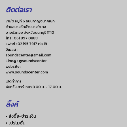
ติดต่อเรา
78/9 หมู่ที่ 6 ถนนกาญจนาภิเษก
ตำบลบางรักพัฒนา อำเภอ
บางบัวทอง จังหวัดนนทบุรี 11110
โทร :
061 897 0888
แฟกซ์ :
02 195 7917 ต่อ 19
อีเมลล์ :
soundscenter@gmail.com
Line@ : @soundscenter
website :
www.soundscenter.com
เปิดทำการ
จันทร์-เสาร์ เวลา 8.00 น. - 17.00 น.
ลิ้งค์
• สั่งซื้อ-ชำระเงิน
• โปรโมชั่น