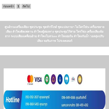
ก่อนหน้า
1
ถัดไป
ศูนย์รวมเครื่องเสียง ชุดประชุม ชุดทัวร์ไกด์ ชุดแปลภาษา ไมโครโฟน เครื่องขยาย
เสียง ลำโพงติดเพดาน ลำโพงตู้สองทาง ชุดประชุมไร้สาย โทรโข่ง เครื่องเสียงล้อ
ลาก ระบบเสียงเคลื่อนย้าย ลำโพงโบส bose ลำโพงฮอร์น ลำโพงกันน้ำ วอลลุ่มปรับ
เสียง จอรับภาพ โปรเจคเตอร์