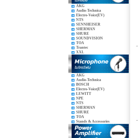
AKG
Audio-Technica
Electro-Voice(EV)
NTS
SENNHEISER
SHERMAN
SHURE
SOUNDVISION
TOA
Trantec
XXL
AKG
Audio-Technica
BOSCH
Electro-Voice(EV)
LEWITT
NPE
NTS
SHERMAN
SHURE
TOA
Stands & Accessories