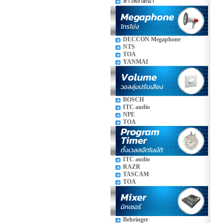
ลำโพงใต้น้ำ
DECCON Megaphone
NTS
TOA
YANMAI
BOSCH
ITC audio
NPE
TOA
ITC audio
RAZR
TASCAM
TOA
Behringer