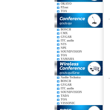
OKAYO
PZent
TOA
BOSCH
CMX
GYGAR
ITC audio
NTS
NPE
SOUNDVISION
TOA
YAMAHA
Audio-Technica
BOSCH
GYGAR
ITC audio
SOUNDVISION
TADA
TOA
VISSONIC