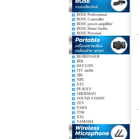
BOSE Professional
BOSE Controller
BOSE power amplifier
BOSE Home Audio
BOSE Personal
BEHRINGER
BIK
DECCON
ITC audio
JBL
NPE
NTS
PEAVEY
SHERMAN
SOUND VISION
TEV
TADA
TNK
XXL
YAMAHA