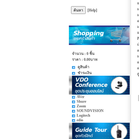
แ
เ
[Help]
เ
a
เ
แ
P
เ
a
จำนวน : 0 ชิ้น
เ
ราคา :
0.00บาท
a
ดูสินค้า
a
ชำระเงิน
ถ
AVer
Shure
Zoom
SOUNDVISION
Logitech
edio