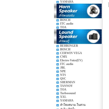
YAMAHA
BOSCH
ITC audio
TOA
BEHRINGER
BOSCH
CERWIN VEGA
CMX
Electro-Voice(EV)
ITC audio
JBL
NPE
NTS
QSC
SHERMAN
TANNOY
TOA
Turbosound
XXL
YAMAHA
ลำโพงสนาม-ในสวน