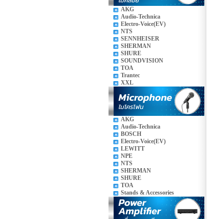
AKG
Audio-Technica
Electro-Voice(EV)
NTS
SENNHEISER
SHERMAN
SHURE
SOUNDVISION
TOA
Trantec
XXL
AKG
Audio-Technica
BOSCH
Electro-Voice(EV)
LEWITT
NPE
NTS
SHERMAN
SHURE
TOA
Stands & Accessories