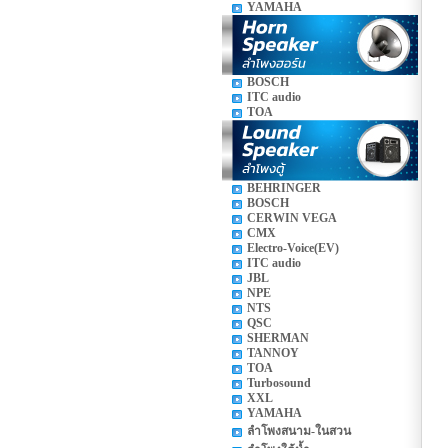
YAMAHA
BOSCH
ITC audio
TOA
BEHRINGER
BOSCH
CERWIN VEGA
CMX
Electro-Voice(EV)
ITC audio
JBL
NPE
NTS
QSC
SHERMAN
TANNOY
TOA
Turbosound
XXL
YAMAHA
ลำโพงสนาม-ในสวน