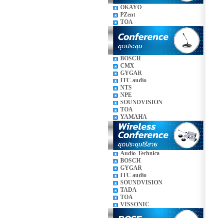
OKAYO
PZent
TOA
BOSCH
CMX
GYGAR
ITC audio
NTS
NPE
SOUNDVISION
TOA
YAMAHA
Audio-Technica
BOSCH
GYGAR
ITC audio
SOUNDVISION
TADA
TOA
VISSONIC