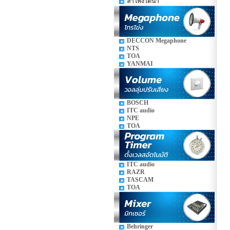
ลำโพงใต้น้ำ
DECCON Megaphone
NTS
TOA
YANMAI
BOSCH
ITC audio
NPE
TOA
ITC audio
RAZR
TASCAM
TOA
Behringer