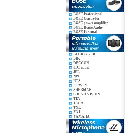
BOSE Professional
BOSE Controller
BOSE power amplifier
BOSE Home Audio
BOSE Personal
BEHRINGER
BIK
DECCON
ITC audio
JBL
NPE
NTS
PEAVEY
SHERMAN
SOUND VISION
TEV
TADA
TNK
XXL
YAMAHA