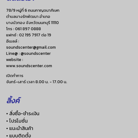
78/9 หมู่ที่ 6 ถนนกาญจนาภิเษก
ตำบลบางรักพัฒนา อำเภอ
บางบัวทอง จังหวัดนนทบุรี 11110
โทร :
061 897 0888
แฟกซ์ :
02 195 7917 ต่อ 19
อีเมลล์ :
soundscenter@gmail.com
Line@ : @soundscenter
website :
www.soundscenter.com
เปิดทำการ
จันทร์-เสาร์ เวลา 8.00 น. - 17.00 น.
ลิ้งค์
• สั่งซื้อ-ชำระเงิน
• โปรโมชั่น
• แนะนำสินค้า
• แบบติดตั้ง