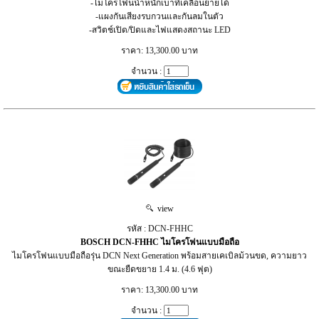
-ไมโครโฟนน้ำหนักเบาที่เคลื่อนย้ายได้
-แผงกันเสียงรบกวนและกันลมในตัว
-สวิตช์เปิด/ปิดและไฟแสดงสถานะ LED
ราคา: 13,300.00 บาท
จำนวน :
view
รหัส : DCN‑FHHC
BOSCH DCN‑FHHC ไมโครโฟนแบบมือถือ
ไมโครโฟนแบบมือถือรุ่น DCN Next Generation พร้อมสายเคเบิลม้วนขด, ความยาว
ขณะยืดขยาย 1.4 ม. (4.6 ฟุต)
ราคา: 13,300.00 บาท
จำนวน :