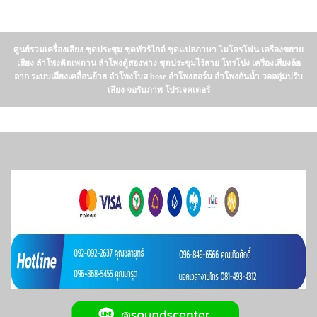
ศูนย์รวมเครื่องเสียง ชุดประชุม ชุดทัวร์ไกด์ ชุดแปลภาษา ไมโครโฟน เครื่องขยาย
เสียง ลำโพงติดเพดาน ลำโพงตู้สองทาง ชุดประชุมไร้สาย โทรโข่ง เครื่องเสียงล้อ
ลาก ระบบเสียงเคลื่อนย้าย ลำโพงโบส bose ลำโพงฮอร์น ลำโพงกันน้ำ วอลลุ่มปรับ
เสียง จอรับภาพ โปรเจคเตอร์