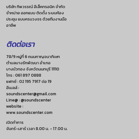
บริษัท ทิพวรรณ์ อีเล็คทรอนิค จำกัด
จำหน่าย ออกแบบ ติดตั้ง ระบบห้อง
ประชุม แบบครบวงจร ด้วยทีมงานมือ
อาชีพ
ติดต่อเรา
78/9 หมู่ที่ 6 ถนนกาญจนาภิเษก
ตำบลบางรักพัฒนา อำเภอ
บางบัวทอง จังหวัดนนทบุรี 11110
โทร :
061 897 0888
แฟกซ์ :
02 195 7917 ต่อ 19
อีเมลล์ :
soundscenter@gmail.com
Line@ : @soundscenter
website :
www.soundscenter.com
เปิดทำการ
จันทร์-เสาร์ เวลา 8.00 น. - 17.00 น.