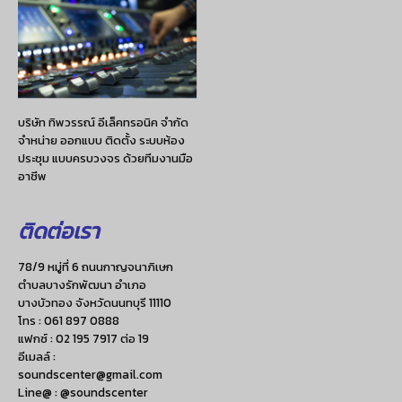
บริษัท ทิพวรรณ์ อีเล็คทรอนิค จำกัด
จำหน่าย ออกแบบ ติดตั้ง ระบบห้อง
ประชุม แบบครบวงจร ด้วยทีมงานมือ
อาชีพ
ติดต่อเรา
78/9 หมู่ที่ 6 ถนนกาญจนาภิเษก
ตำบลบางรักพัฒนา อำเภอ
บางบัวทอง จังหวัดนนทบุรี 11110
โทร :
061 897 0888
แฟกซ์ :
02 195 7917 ต่อ 19
อีเมลล์ :
soundscenter@gmail.com
Line@ : @soundscenter