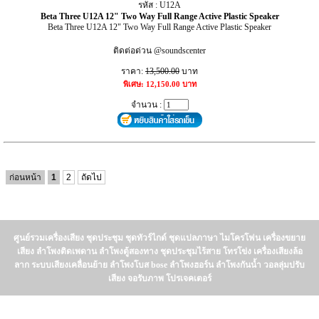
รหัส : U12A
Beta Three U12A 12" Two Way Full Range Active Plastic Speaker
Beta Three U12A 12" Two Way Full Range Active Plastic Speaker
ติดต่อด่วน @soundscenter
ราคา:
13,500.00
บาท
พิเศษ: 12,150.00 บาท
จำนวน :
ก่อนหน้า
1
2
ถัดไป
ศูนย์รวมเครื่องเสียง ชุดประชุม ชุดทัวร์ไกด์ ชุดแปลภาษา ไมโครโฟน เครื่องขยาย
เสียง ลำโพงติดเพดาน ลำโพงตู้สองทาง ชุดประชุมไร้สาย โทรโข่ง เครื่องเสียงล้อ
ลาก ระบบเสียงเคลื่อนย้าย ลำโพงโบส bose ลำโพงฮอร์น ลำโพงกันน้ำ วอลลุ่มปรับ
เสียง จอรับภาพ โปรเจคเตอร์