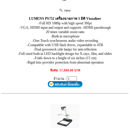
view
LUMENS PS752 เครื่องฉายภาพ 3 มิติ Visualizer
-Full HD 1080p with high speed 30fps
-VGA, HDMI input and output and supports -HDMI passthrough
20 times variable zoom ratio
-Built-in microphone
-One-Touch synchronous audio video recording
-Compatible with USB flash drives, expandable to 4TB
-Dual gooseneck side lamps for anti-reflection
-Full sized built-in LED backlight design for X-rays, film, and slides
-Folds down to a height of six inches (15 cm)
-Rigid lens provides protection from abnormal operation
พิเศษ: 57,000.00 บาท
จำนวน :