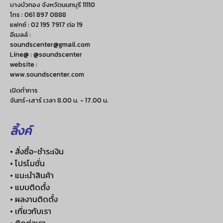
บางบัวทอง จังหวัดนนทบุรี 11110
โทร :
061 897 0888
แฟกซ์ :
02 195 7917 ต่อ 19
อีเมลล์ :
soundscenter@gmail.com
Line@ : @soundscenter
website :
www.soundscenter.com
เปิดทำการ
จันทร์-เสาร์ เวลา 8.00 น. - 17.00 น.
ลิ้งค์
• สั่งซื้อ-ชำระเงิน
• โปรโมชั่น
• แนะนำสินค้า
• แบบติดตั้ง
• ผลงานติดตั้ง
• เกี่ยวกับเรา
• ติดต่อเรา