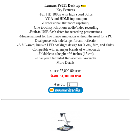
Lumens PS751 Desktop
Key Features
-Full HD 1080p with high speed 30fps
-VGA and HDMI input/output
-Professional 16x zoom capability
-One-touch synchronous audio/video recording
-Built-in USB flash drive for recording presentations
-Mouse support for live image annotation without the need for a PC
-Dual gooseneck side lamps for anti-reflection
-A full-sized, built-in LED backlight design for X-ray, film, and slides
-Compatible with all major brands of whiteboards
-Foldable to a height of 6 inches (15 cm)
-Five year Unlimited Replacement Warranty
More Details
ราคา:
57,000.00
บาท
พิเศษ: 51,300.00 บาท
จำนวน :