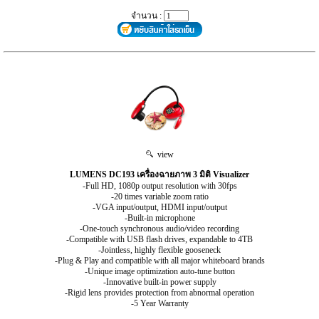
จำนวน :
view
LUMENS DC193 เครื่องฉายภาพ 3 มิติ Visualizer
-Full HD, 1080p output resolution with 30fps
-20 times variable zoom ratio
-VGA input/output, HDMI input/output
-Built-in microphone
-One-touch synchronous audio/video recording
-Compatible with USB flash drives, expandable to 4TB
-Jointless, highly flexible gooseneck
-Plug & Play and compatible with all major whiteboard brands
-Unique image optimization auto-tune button
-Innovative built-in power supply
-Rigid lens provides protection from abnormal operation
-5 Year Warranty