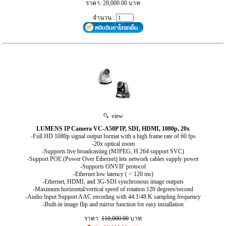
ราคา: 28,000.00 บาท
จำนวน :
view
LUMENS IP Camera VC-A50P IP, SDI, HDMI, 1080p, 20x
-Full HD 1080p signal output format with a high frame rate of 60 fps
-20x optical zoom
-Supports live broadcasting (MJPEG, H.264 support SVC)
-Support POE (Power Over Ethernet) lets network cables supply power
-Supports ONVIF protocol
-Ethernet low latency ( < 120 ms)
-Ethernet, HDMI, and 3G-SDI synchronous image outputs
-Maximum horizontal/vertical speed of rotation:120 degrees/second
-Audio Input Support AAC encoding with 44.1/48 K sampling frequency
-Built-in image flip and mirror function for easy installation
ราคา:
110,000.00
บาท