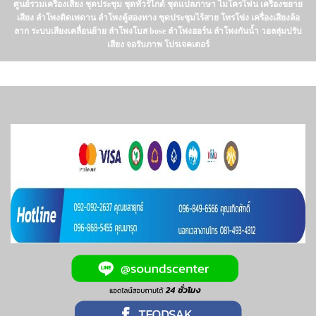
ศูนย์รวมเครื่องเสียง ชุดประชุม ชุดทัวร์ไกด์ ชุดแปลภาษา ไมโครโฟน เครื่องขยาย
เสียง ลำโพงติดเพดาน ลำโพงตู้สองทาง ชุดประชุมไร้สาย โทรโข่ง เครื่องเสียงล้อ
ลาก ระบบเสียงเคลื่อนย้าย ลำโพงโบส bose ลำโพงฮอร์น ลำโพงกันน้ำ วอลลุ่มปรับ
เสียง จอรับภาพ โปรเจคเตอร์