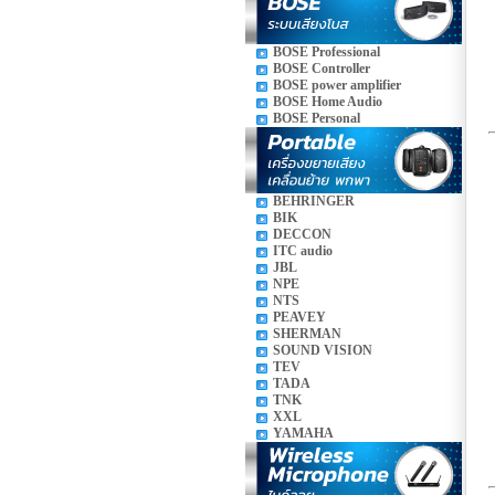
BOSE Professional
BOSE Controller
BOSE power amplifier
BOSE Home Audio
BOSE Personal
BEHRINGER
BIK
DECCON
ITC audio
JBL
NPE
NTS
PEAVEY
SHERMAN
SOUND VISION
TEV
TADA
TNK
XXL
YAMAHA