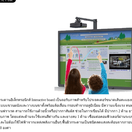
ระดานอิเล็กทรอนิกส์ Interactive board เป็นจอรับภาพสำหรับโปรเจคเตอร์ขนาดเส้นทะแยงมุม
บบแขวนผนังและวางบนขาตั้งพร้อมล้อเลื่อน กรอบทำจากอลูมิเนียม มีความแข็งแรง ทนทาน
ินฟราเรด สามารถใช้งานด้วยนิ้วหรือปากกาสัมผัส ช่วยในการเขียนได้ มีปากกา 2 ด้าม ยา
ับภาพ โดยแต่ละด้ามจะใช้แทนสีต่างกัน และยางลบ 1 ด้าม เชื่อมต่อคอมพิวเตอร์ผ่านระ
ละไม่ต้องใช้ไฟฟ้าจากแหล่งพลังงานอื่นๆ พื้นผิวกระดานเป็นชนิดลดแสงสะท้อนจากภายนอ
60 องศา