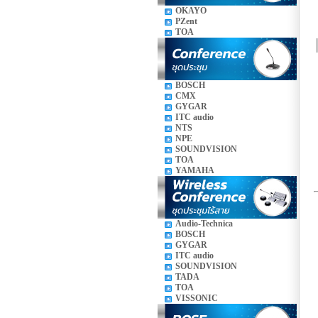
OKAYO
PZent
TOA
BOSCH
CMX
GYGAR
ITC audio
NTS
NPE
SOUNDVISION
TOA
YAMAHA
Audio-Technica
BOSCH
GYGAR
ITC audio
SOUNDVISION
TADA
TOA
VISSONIC