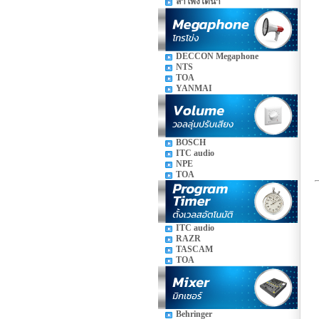
ลำโพงใต้น้ำ
DECCON Megaphone
NTS
TOA
YANMAI
BOSCH
ITC audio
NPE
TOA
ITC audio
RAZR
TASCAM
TOA
Behringer