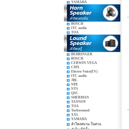
YAMAHA
BOSCH
ITC audio
TOA
BEHRINGER
BOSCH
CERWIN VEGA
CMX
Electro-Voice(EV)
ITC audio
JBL
NPE
NTS
QSC
SHERMAN
TANNOY
TOA
Turbosound
XXL
YAMAHA
ลำโพงสนาม-ในสวน