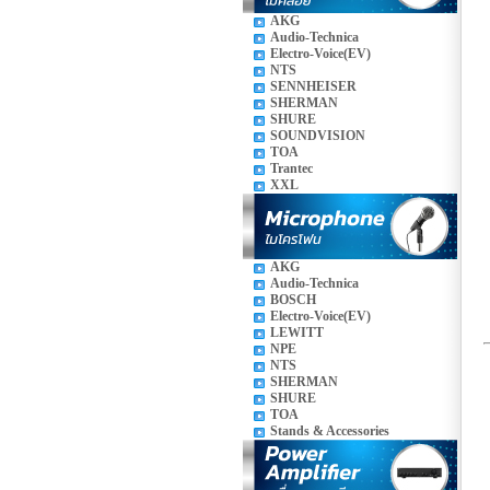
AKG
Audio-Technica
Electro-Voice(EV)
NTS
SENNHEISER
SHERMAN
SHURE
SOUNDVISION
TOA
Trantec
XXL
AKG
Audio-Technica
BOSCH
Electro-Voice(EV)
LEWITT
NPE
NTS
SHERMAN
SHURE
TOA
Stands & Accessories