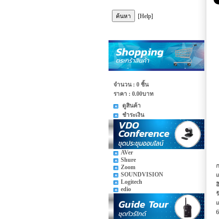
[Help]
จำนวน : 0 ชิ้น
ราคา :
0.00บาท
ดูสินค้า
ชำระเงิน
AVer
Shure
ก
Zoom
SOUNDVISION
แ
Logitech
อ
edio
ร
แ