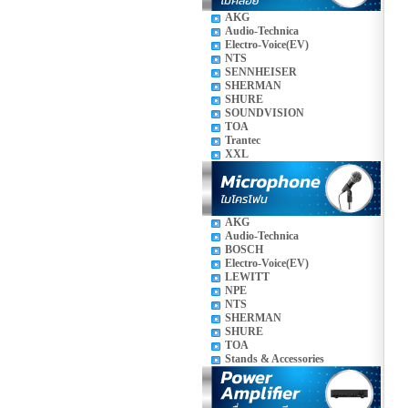
AKG
Audio-Technica
Electro-Voice(EV)
NTS
SENNHEISER
SHERMAN
SHURE
SOUNDVISION
TOA
Trantec
XXL
AKG
Audio-Technica
BOSCH
Electro-Voice(EV)
LEWITT
NPE
NTS
SHERMAN
SHURE
TOA
Stands & Accessories