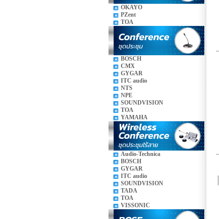
OKAYO
PZent
TOA
BOSCH
CMX
GYGAR
ITC audio
NTS
NPE
SOUNDVISION
TOA
YAMAHA
Audio-Technica
BOSCH
GYGAR
ITC audio
SOUNDVISION
TADA
TOA
VISSONIC