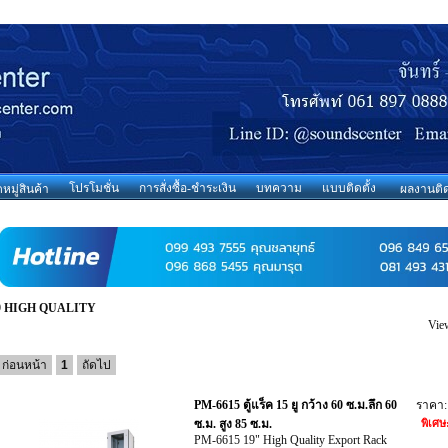
โปรโมชั่น
การสั่งซื้อ-ชำระเงิน
บทความ
แบบติดตั้ง
มู่สินค้า
ผลงานติด
9 HIGH QUALITY
Vie
ก่อนหน้า
1
ถัดไป
PM-6615 ตู้แร็ค 15 ยู กว้าง 60 ซ.ม.ลึก 60
ราคา
ซ.ม. สูง 85 ซ.ม.
พิเศษ
PM-6615 19" High Quality Export Rack