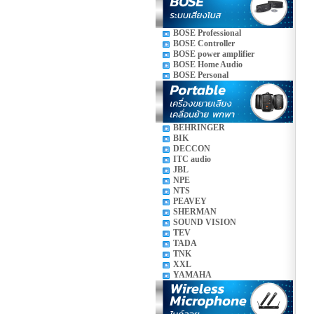
BOSE Professional
BOSE Controller
BOSE power amplifier
BOSE Home Audio
BOSE Personal
BEHRINGER
BIK
DECCON
ITC audio
JBL
NPE
NTS
PEAVEY
SHERMAN
SOUND VISION
TEV
TADA
TNK
XXL
YAMAHA