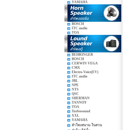
YAMAHA
BOSCH
ITC audio
TOA
BEHRINGER
BOSCH
CERWIN VEGA
CMX
Electro-Voice(EV)
ITC audio
JBL
NPE
NTS
QSC
SHERMAN
TANNOY
TOA
Turbosound
XXL
YAMAHA
ลำโพงสนาม-ในสวน