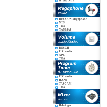
ลำโพงใต้น้ำ
DECCON Megaphone
NTS
TOA
YANMAI
BOSCH
ITC audio
NPE
TOA
ITC audio
RAZR
TASCAM
TOA
Behringer