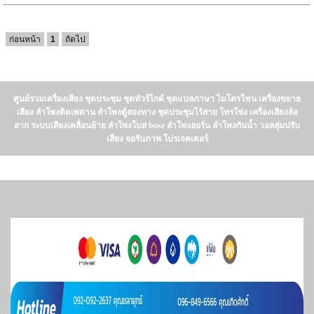
ก่อนหน้า
1
ถัดไป
ศูนย์รวมเครื่องเสียง ชุดประชุม ชุดทัวร์ไกด์ ชุดแปลภาษา ไมโครโฟน เครื่องขยาย
เสียง ลำโพงติดเพดาน ลำโพงตู้สองทาง ชุดประชุมไร้สาย โทรโข่ง เครื่องเสียงล้อ
ลาก ระบบเสียงเคลื่อนย้าย ลำโพงโบส bose ลำโพงฮอร์น ลำโพงกันน้ำ วอลลุ่มปรับ
เสียง จอรับภาพ โปรเจคเตอร์